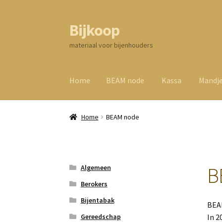
Bijkoop
Ga
Ga
door
direct
materiaal voor bijenhouders
naar
naar
navigatie
de
inhoud
Home
BEAM node
Kassa
Mandj
Home
BEAM node
B
Algemeen
Berokers
Bijentabak
BEA
Gereedschap
In 2