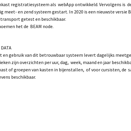
nkast registratiesysteem als webApp ontwikkeld. Vervolgens is d
ig meet- en zend systeem gestart. In 2020 is een nieuwste versie 
transport getest en beschikbaar.
noemen het de BEAM node.
E DATA
t en gebruik van dit betrouwbaar systeem levert dagelijks meetge
ieken zijn overzichten per uur, dag, week, maand en jaar beschikb
kast of groepen van kasten in bijenstallen, of voor cursisten, d
vens beschikbaar.