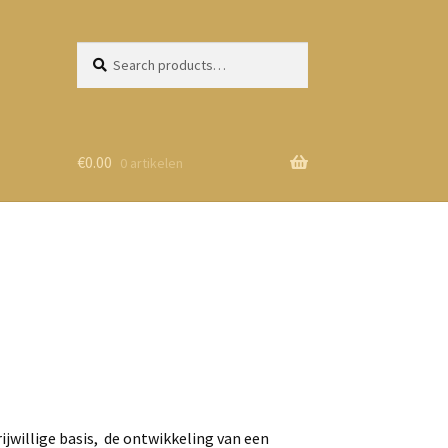
Zoeken
Zoek
voor:
€
0.00
0 artikelen
ijwillige basis, de ontwikkeling van een