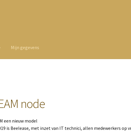
e
Mijn gegevens
EAM node
M een nieuw model
019 is Beelease, met inzet van IT technici, allen medewerkers op vr