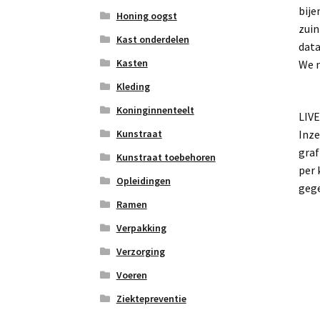
bije
Honing oogst
zuin
Kast onderdelen
data
Kasten
We 
Kleding
Koninginnenteelt
LIV
Kunstraat
Inze
graf
Kunstraat toebehoren
per 
Opleidingen
gege
Ramen
Verpakking
Verzorging
Voeren
Ziektepreventie