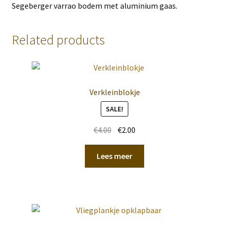
Segeberger varrao bodem met aluminium gaas.
Related products
Verkleinblokje
SALE!
Original
Current
€
4.00
€
2.00
price
price
was:
is:
Lees meer
€4.00.
€2.00.