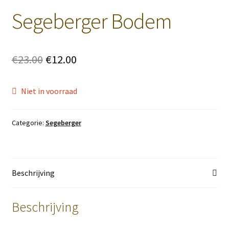
Segeberger Bodem
Original
Current
€
23.00
€
12.00
price
price
Niet in voorraad
was:
is:
€23.00.
€12.00.
Categorie:
Segeberger
Beschrijving
Beschrijving