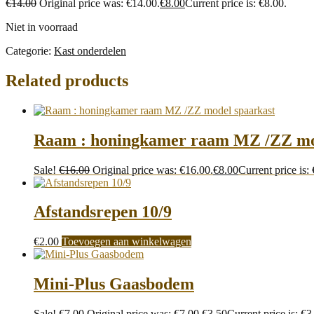
€
14.00
Original price was: €14.00.
€
8.00
Current price is: €8.00.
Niet in voorraad
Categorie:
Kast onderdelen
Related products
Raam : honingkamer raam MZ /ZZ mo
Sale!
€
16.00
Original price was: €16.00.
€
8.00
Current price is:
Afstandsrepen 10/9
€
2.00
Toevoegen aan winkelwagen
Mini-Plus Gaasbodem
Sale!
€
7.00
Original price was: €7.00.
€
3.50
Current price is: €3