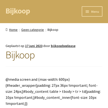
Bijkoop
Ga
Ga
Menu
door
direct
naar
naar
Home
navigatie
de
Home
Geen categorie
Bijkoop
inhoud
BEAM node
Geplaatst op
17 juni 2023
door
bijkoopbeelease
Kassa
Bijkoop
Mandje
Mijn gegevens
@media screen and (max-width: 600px)
{#header_wrapper{padding: 27px 36px !important; font-
size: 24px;}#body_content table > tbody > tr > td{padding:
10px !important;}#body_content_inner{font-size: 10px
!important;}}