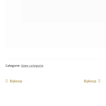
Categorie:
Geen categorie
Bericht
Vorig
Volgend
Bijkoop
Bijkoop
bericht:
bericht:
navigatie