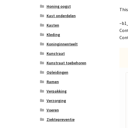
Honing oogst
This
Kast onderdelen
–b1
Kasten
Cont
Kleding
Cont
Koninginnenteelt
Kunstraat
Kunstraat toebehoren
Opleidingen
Ramen
Verpakking
Verzorging
Voeren
Ziektepreventie