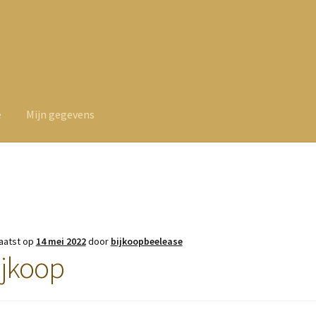
e
Mijn gegevens
aatst op
14 mei 2022
door
bijkoopbeelease
ijkoop