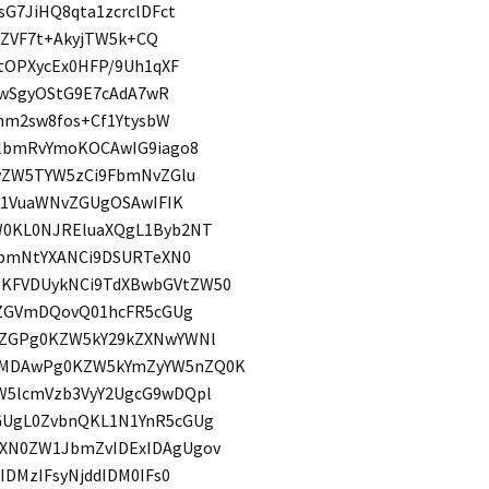
G7JiHQ8qta1zcrclDFct
YZVF7t+AkyjTW5k+CQ
tOPXycEx0HFP/9Uh1qXF
pwSgyOStG9E7cAdA7wR
nm2sw8fos+Cf1YtysbW
lbmRvYmoKOCAwIG9iago8
wZW5TYW5zCi9FbmNvZGlu
b1VuaWNvZGUgOSAwIFIK
0KL0NJREluaXQgL1Byb2NT
pbmNtYXANCi9DSURTeXN0
KFVDUykNCi9TdXBwbGVtZW50
gZGVmDQovQ01hcFR5cGUg
kZGPg0KZW5kY29kZXNwYWNl
wMDAwPg0KZW5kYmZyYW5nZQ0K
5lcmVzb3VyY2UgcG9wDQpl
GUgL0ZvbnQKL1N1YnR5cGUg
XN0ZW1JbmZvIDExIDAgUgov
DMzIFsyNjddIDM0IFs0