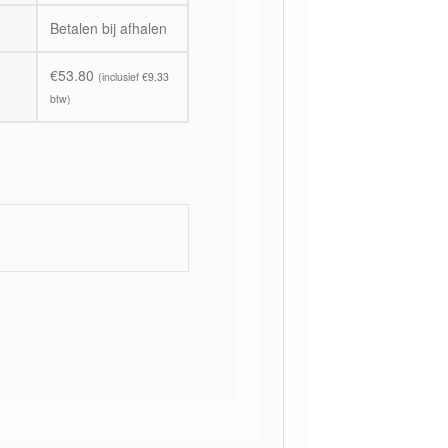
Betalen bij afhalen
€
53.80
(inclusief
€
9.33
btw)