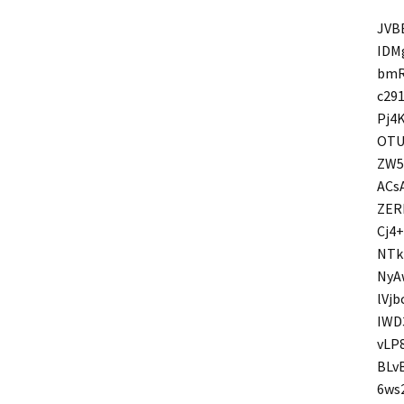
JVB
IDM
bmR
c29
Pj4
OTU
ZW5
ACs
ZER
Cj4
NTk
NyA
lVj
IWD
vLP
BLv
6ws