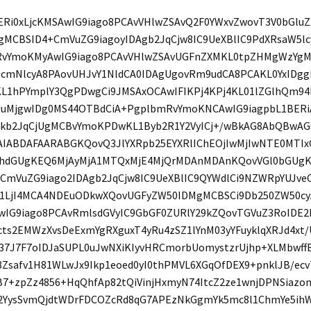
ERi0xLjcKMSAwIG9iago8PCAvVHlwZSAvQ2F0YWxvZwovT3V0bGlu
gMCBSID4+CmVuZG9iagoyIDAgb2JqCjw8IC9UeXBlIC9PdXRsaW5l
vYmoKMyAwIG9iago8PCAvVHlwZSAvUGFnZXMKL0tpZHMgWzYgMC
1cmNlcyA8PAovUHJvY1NldCA0IDAgUgovRm9udCA8PCAKL0YxIDgg
KL1hPYmplY3QgPDwgCi9JMSAxOCAwIFIKPj4KPj4KL01lZGlhQm9
uMjgwIDg0MS44OTBdCiA+PgplbmRvYmoKNCAwIG9iagpbL1BERi
kb2JqCjUgMCBvYmoKPDwKL1Byb2R1Y2VyICj+/wBkAG8AbQBwA
AIABDAFAARABGKQovQ3JlYXRpb25EYXRlIChEOjIwMjIwNTE0MTIx
hdGUgKEQ6MjAyMjA1MTQxMjE4MjQrMDAnMDAnKQovVGl0bGUgK
+CmVuZG9iago2IDAgb2JqCjw8IC9UeXBlIC9QYWdlCi9NZWRpYUJ
1LjI4MCA4NDEuODkwXQovUGFyZW50IDMgMCBSCi9Db250ZW50c
wIG9iago8PCAvRmlsdGVyIC9GbGF0ZURlY29kZQovTGVuZ3RoIDE2
bcts2EMWzXvsDeExmYgRXguxT4yRu4zSZ1lYnM03yYFuyklqXRJd4xt/
37J7F7oIDJaSUPL0uJwNXiKIyvHRCmorbUomystzrUjhp+XLMbwf
8Zsafv1H81WLwJx9Ikp1eoed0yI0thPMVL6XGqOfDEX9+pnklJB/ecv
B7+zpZz4856+HqQhfAp82tQiVinjHxmyN74ItcZ2ze1wnjDPNSiazo
2YysSvmQjdtWDrFDCOZcRd8qG7APEzNkGgmYk5mc8l1ChmYe5ih