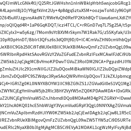
wQFJmWLcGNk4YJ/Q25RtJGWHshn1nInWBklpYrbhSwsjcobGRcg1s
uA4Lapml8j1O/Y9jgfkVnt2Uy+4p8dgqSztuXSM+oozjwToh0Jy96Op
0Z645uXFJzgsnsAkdN7/RWeYuQh0RefP2Kbh8QrTUaxu6amLXdIZY
Inp/oQlQqd4R+1aP6GqKDQT/iczi4TCL/C+rRGnD7vq7L7Sg25A/t5
tiZXCylx3+w5y6zg/7Mom9sYtBXVMrSkym7W1Rak7G/z5SKyfak/U3
10pRDpHnDT/Bblrl3QFsz6s3dQ0Yj9D/0+lC4CmVuZHN0cmVhbQp
UeXBlIC9Gb250Ci9TdWJ0eXBlIC9UeXBlMAovQmFzZUZvbnQgL09
vSWRlbnRpdHktSAovRGVzY2VuZGFudEZvbnRzIFsxMCAwIFJdCi9U
KZW5kb2JqCjkgMCBvYmoKPDwvTGVuZ3RoIDM2NCA+PgpzdHJlYW
gZmluZHJlc291cmNlIGJlZ2luDQoxMiBkaWN0IGJlZ2luDQpiZWd
JbmZvDQo8PC9SZWdpc3RyeSAoQWRvYmUpDQovT3JkZXJpbmcg
NCj4+IGRlZg0KL0NNYXBOYW1lIC9BZG9iZS1JZGVudGl0eS1VQ1M
kZWYNCjEgYmVnaW5jb2Rlc3BhY2VyYW5nZQ0KPDAwMDA+IDxGR
uZ2UNCjEgYmVnaW5iZnJhbmdlDQo8MDAwMD4gPEZGRkY+IDw
kY21hcA0KQ01hcE5hbWUgY3VycmVudGRpY3QgL0NNYXAgZGVmaW
NCmVuZAplbmRzdHJlYW0KZW5kb2JqCjEwIDAgb2JqCjw8L1R5c
JREZvbnRUeXBlMgovQmFzZUZvbnQgL09wZW5TYW5zCi9DSURTe
udERlc2NyaXB0b3IgMjAgMCBSCi9EVyA1MDAKL1cgWzMyIFsyNjBdI