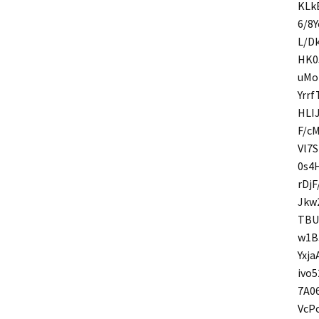
KLk
6/8
L/D
HK0
uMo
Yrr
HLI
F/c
Vl7
0s4
rDj
Jkw
TBU
w1B
Yxj
ivo
7A0
VcP