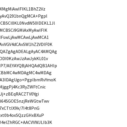
ZXMgMiAwIFIKL1BhZ2Vz
cyAvQ291bnQgMCA+Pgpl
BSCl0KL0NvdW50IDEKL1Jl
MCBSCi9GMiAxMyAwIFIK
4IFswLjAwMCAwLjAwMCA1
AvVGV4dCAvSW1hZ2VDIF0K
GQAZgAgADEALgAyAC4AMQAg
ODI0KzAwJzAwJykKL01v
P7/AEYAYQBjAHQAdQB1AHIp
veCBbMC4wMDAgMC4wMDAg
yA3IDAgUgo+PgplbmRvYmoK
MjggPj4Kc3RyZWFtCnic
Uj+zBEqRACZTV0Ygi
fB64SGOESnzjReWGtwTwv
7xCTtlX9k/7I4t8PnG
nxt0b4oxSQzzGHxBXuP
W4elZhRGC+AACVVWJLIb3K