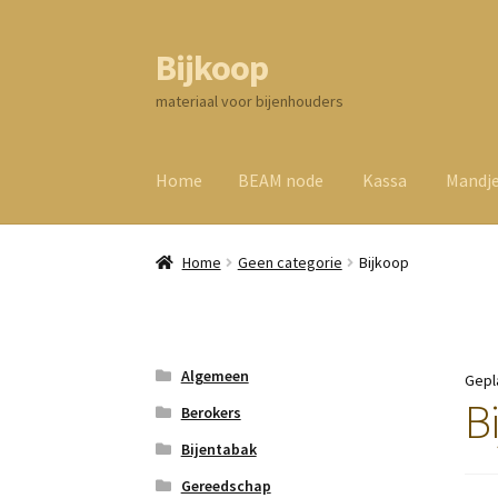
Bijkoop
Ga
Ga
door
direct
materiaal voor bijenhouders
naar
naar
navigatie
de
inhoud
Home
BEAM node
Kassa
Mandj
Home
Geen categorie
Bijkoop
Algemeen
Gepl
B
Berokers
Bijentabak
Gereedschap