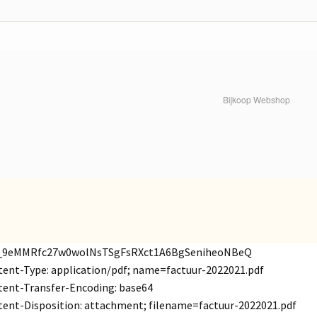
Bijkoop Webshop
_9eMMRfc27w0wolNsTSgFsRXct1A6BgSeniheoNBeQ
ent-Type: application/pdf; name=factuur-2022021.pdf
ent-Transfer-Encoding: base64
ent-Disposition: attachment; filename=factuur-2022021.pdf