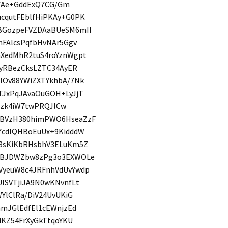
37Ae+GddExQ7CG/Gm
cqutFEblfHiPKAy+G0PK
BGozpeFVZDAaBUeSM6mII
mFAlcsPqfbHvNAr5Ggv
XedMhR2tuS4roYznWgpt
EyRBezCksLZTC34AyER
IOv88YWiZXTYkhbA/7Nk
TJxPqJAvaOuGOH+LyJjT
vJzk4iW7twPRQJlCw
FBVzH380himPWO6HseaZzF
7cdlQHBoEuUx+9KidddW
18sKiKbRHsbhV3ELuKm5Z
dxBJDWZbw8zPg3o3EXWOLe
VyeuW8c4JRFnhVdUvYwdp
lSVTjiJA9N0wKNvnfLt
YlClRa/DiV24UvUKiG
amJGlEdfEl1cEWnjzEd
4KZ54FrXyGkTtqoYKU