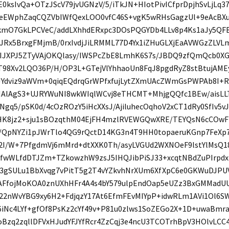
E0ksIvQa+OTzJScV79jvUGNzV/5/iTkJN+HIotPivICfprDpjhSvLjLq
YeEWphZaqCQZVbIWfQexLOO0vfC46S+vgK5wRHsGagzUl+9eAcBXu
kmO7GkLPCVeC/addLXhhdERxpc3DOsPQGYDb4LLv8p4Ks1aJy5QF
JRx5BrxgFMjmB/0rxIvdjJiLRMML77D4Yx1iZHuGLXjEaAVWGzZLVL
IJXPJ5ZTyVAjOKQlasy/IWSPcZbE8LmhK6S7s/JBDQ9zfQmQcb0XG
fT98Xv2LQO36P/H/OP3L+GTejVlYhhaoUn8FqJ8pgdRyZ8stBtujAM
JYdviz9aWVm+0qiqEQdrqGrWPfxfujLytZXmUAcZWmGsPWPAb8I+R
MAlAgS3+UJRYWuNI8wkWIqlWCvj8eTHCMT+MhjgQQfc1BEw/aisLL
SNgq5/pSK0d/4cOzROzY5iHcXXsJ/AjiluhecOqhoV2xCT1dRy0SfIv5
HK8jz2+sju1sBOzqthM04EjFH4mzlRVEWGQwXRE/TEYQsN6cCOw
F/QpNYZi1pJWrTlo4QG9rQctD14KG3n4T9HH0topaeruKGnp7FeXp
2I/W+7PfgdmVj6mMrd+dtXXK0Th/asyLVGUd2WXNOeF9lstYlMsQ
fwWLfdDTJZm+TZkowzhW9zsJ5IHQJibPiSJ33+xcqtNBdZuPIrp
3gSULu1BbXvqg7vPitT5g2T4vYZkvhNrXUm6XfXpC6e0GKWuDJPU
aAFfojMoKOA0znUXhHFr4A4s4bY579ulpEndOap5eUZz3BxGMMadUU
522nWvYBG9xy6H2+FdjqzY17At6EfmFEvMIYpP+idwRLm1AVi1Ol6SW
6iNc4LYf+gfOf8PsKz2cYf49v+P81u0zlws1SoZEGo2X+1D+uwaBmr
oBzq2zqllDFVxHJudYFJYfRcr4ZzCqj3e4ncU3TCOTrhBpV3HOlvLCC