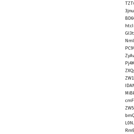
TZT
3jn
BD6
htc
Gl3
Nml
PC9
ZyA
Pj4
ZXQ
ZW1
IDA
MiB
cmF
ZW5
bmQ
L0N
Rm9