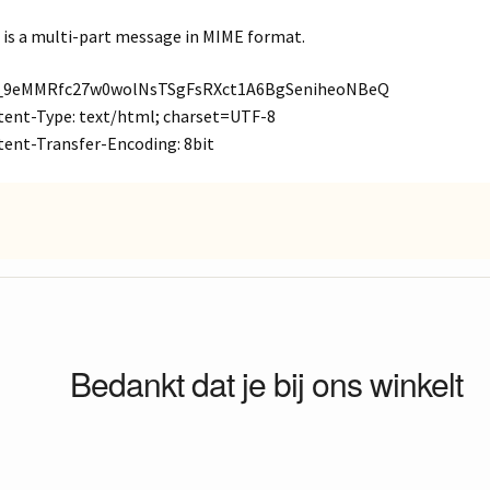
 is a multi-part message in MIME format.
_9eMMRfc27w0wolNsTSgFsRXct1A6BgSeniheoNBeQ
ent-Type: text/html; charset=UTF-8
ent-Transfer-Encoding: 8bit
Bedankt dat je bij ons winkelt