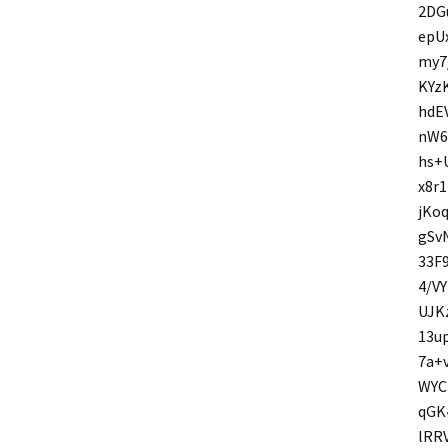
2DG
epU
my7
KYz
hdE
nW6
hs+
x8r
jKo
gSv
33F
4/V
UJK
13u
7a+
WYC
qGK
lRR