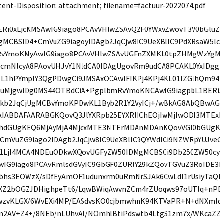
ent-Disposition: attachment; filename=factuur-2022074.pdf
ERi0xLjcKMSAwIG9iago8PCAvVHlwZSAvQ2F0YWxvZwovT3V0bGlu
gMCBSID4+CmVuZG9iagoyIDAgb2JqCjw8IC9UeXBlIC9PdXRsaW5l
vYmoKMyAwIG9iago8PCAvVHlwZSAvUGFnZXMKL0tpZHMgWzYgMC
1cmNlcyA8PAovUHJvY1NldCA0IDAgUgovRm9udCA8PCAKL0YxIDgg
KL1hPYmplY3QgPDwgCi9JMSAxOCAwIFIKPj4KPj4KL01lZGlhQm9
uMjgwIDg0MS44OTBdCiA+PgplbmRvYmoKNCAwIG9iagpbL1BERi
kb2JqCjUgMCBvYmoKPDwKL1Byb2R1Y2VyICj+/wBkAG8AbQBwA
AIABDAFAARABGKQovQ3JlYXRpb25EYXRlIChEOjIwMjIwODI3MTEx
hdGUgKEQ6MjAyMjA4MjcxMTE3NTErMDAnMDAnKQovVGl0bGUgK
+CmVuZG9iago2IDAgb2JqCjw8IC9UeXBlIC9QYWdlCi9NZWRpYUJ
1LjI4MCA4NDEuODkwXQovUGFyZW50IDMgMCBSCi9Db250ZW50c
wIG9iago8PCAvRmlsdGVyIC9GbGF0ZURlY29kZQovTGVuZ3RoIDE3
bbhs3EOWzX/sDfEyAmOF1udunxrm0uRmNrSJAk6CwLdl1rUsiyTa
XZ2bOGZJDHighpeTt6/LqwBWiqAwvnZCm4rZUoqws97oUTlq+nP
wzvKLGX/6WvEXi4MP/EASdvsKO0cjbmwhnK94KTVaPR+N+dNXmldC
m2AV+Z4+/8NEb/nLUhvAl/NOmhlBtiPdswtb4LtgS1zm7x/WKca