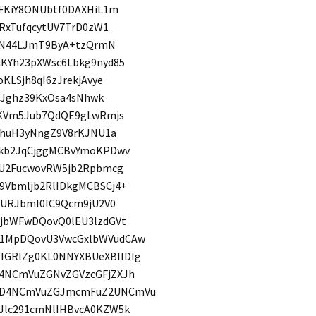
FKiY8ONUbtf0DAXHiL1m
RxTufqcytUV7TrD0zW1
RdN44LJmT9ByA+tzQrmN
KYh23pXWsc6Lbkg9nyd85
LSjh8qI6zJrekjAvye
4Jghz39KxOsa4sNhwk
8KVm5Jub7QdQE9gLwRmjs
0huH3yNngZ9V8rKJNU1a
5kb2JqCjggMCBvYmoKPDwv
uU2FucwovRW5jb2Rpbmcg
Vbmljb2RlIDkgMCBSCj4+
SURJbml0IC9Qcm9jU2V0
jbWFwDQovQ0lEU3lzdGVt
1MpDQovU3VwcGxlbWVudCAw
GRlZg0KL0NNYXBUeXBlIDIg
4NCmVuZGNvZGVzcGFjZXJh
MD4NCmVuZGJmcmFuZ2UNCmVu
Jlc291cmNlIHBvcA0KZW5k