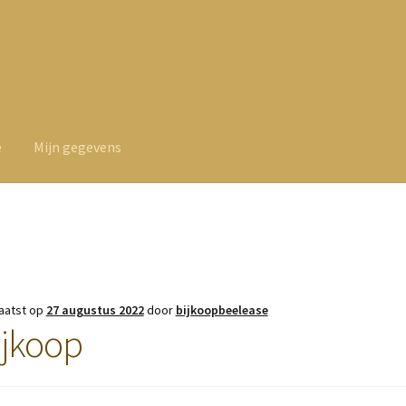
e
Mijn gegevens
aatst op
27 augustus 2022
door
bijkoopbeelease
ijkoop