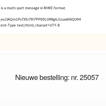
 is a multi-part message in MIME format.
_evJ3AQm1Pv7XSr70I7PP0DLtM8g6J1cuw6I6QU94
ent-Type: text/html; charset=UTF-8
Nieuwe bestelling: nr. 25057