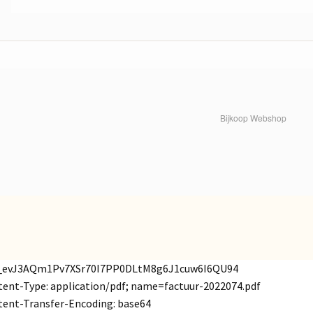
Bijkoop Webshop
_evJ3AQm1Pv7XSr70I7PP0DLtM8g6J1cuw6I6QU94
ent-Type: application/pdf; name=factuur-2022074.pdf
ent-Transfer-Encoding: base64