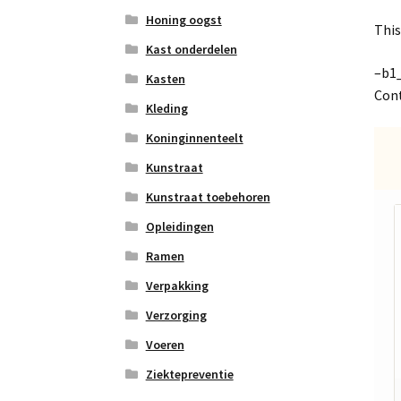
Honing oogst
This
Kast onderdelen
–b1
Kasten
Cont
Kleding
Koninginnenteelt
Kunstraat
Kunstraat toebehoren
Opleidingen
Ramen
Verpakking
Verzorging
Voeren
Ziektepreventie