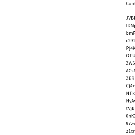
Cont
JVB
IDM
bmR
c29
Pj4
OTU
ZW5
ACs
ZER
Cj4
NTk
NyA
tVj
0nK
97z
z1c