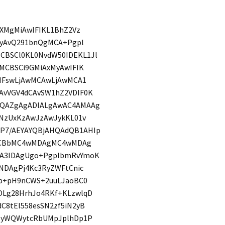
ZXMgMiAwIFIKL1BhZ2Vz
cyAvQ291bnQgMCA+Pgpl
BSCl0KL0NvdW50IDEKL1Jl
MCBSCi9GMiAxMyAwIFIK
4IFswLjAwMCAwLjAwMCA1
AvVGV4dCAvSW1hZ2VDIF0K
GQAZgAgADIALgAwAC4AMAAg
NzUxKzAwJzAwJykKL01v
P7/AEYAYQBjAHQAdQB1AHIp
veCBbMC4wMDAgMC4wMDAg
yA3IDAgUgo+PgplbmRvYmoK
NDAgPj4Kc3RyZWFtCnic
Qb+pH9nCWS+2uuLJaoBC0
DLg28HrhJo4RKf+KLzwlqD
8tEl558esSN2zf5iN2yB
ZZyWQWytcRbUMpJplhDp1P