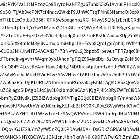
w8tPYK4Va11tMPzozCp9BrytoNaNFZgJ67uhsK5xG1Av/uLPHIcxK
L9o5OITj/Ab8vcP8K7cf4hucv2WkbF9JJhW0TsqTMn05NamdQi6xpX
jpTltEELxOolbuBBS6H0TK5w5peqanpzRG+NIwySSEI5j1rEcrjEC
JZUardtjILmL/cGwYUMZou2DfmGhToKQWmBi4UsLI3LFBgxKquFu
tYkzTeDhUH+qEDXe93V623j4jzo4g0pt02PmEKsUdZ5dku3Ug2YnMoK
zonFJ5IX99hUdM3yl8vUmujom8ebpLlB+FcvbSQroLgq7ph3jIrWft4
oC1Gp3NHJiwHT54AOAd3F+7BNvYr6L6j2bpzb5rpewusTFR7zqc6
tFFbmdinvgVvn+W4qm9ybJAnqnFpTZjZ964jadDb+5zOxvquZqNl5
KIdO84Yf4LcvcKeAmjHpwD4jRgP4DUirasAplbmRzdHJlYW0KZW
wZSAvRm9udAovU3VidHlwZSAvVHlwZTAKL0Jhc2VGb250IC9PcGV
kZW50aXR5LUgKL0Rlc2NlbmRhbnRGb250cyBbMTAgMCBSXQovVG9
uZG9iago5IDAgb2JqCjw8L0xlbmd0aCAzNjQgPj4Kc3RyZWFtCi9D
pbmRyZXNvdXJjZSBiZWdpbg0KMTIgZGljdCBiZWdpbg0KYmVnaW5
mbw0KPDwvUmVnaXN0cnkgKEFkb2JlKQ0KL09yZGVyaW5nIChVQ
+PiBkZWYNCi9DTWFwTmFtZSAvQWRvYmUtSWRlbnRpdHktVUNTI
mDQoxIGJlZ2luY29kZXNwYWNlcmFuZ2UNCjwwMDAwPiA8RkZGRj
lDQoxIGJlZ2luYmZyYW5nZQ0KPDAwMDA+IDxGRkZGPiA8MDAw
tYXANCkNNYXBOYW1lIGN1cnJlbnRkaWN0IC9DTWFwIGRlZmluZX