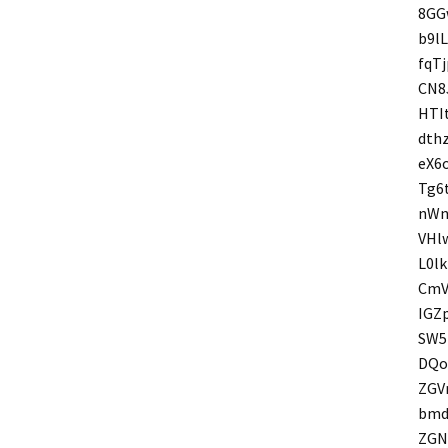
8GG
b9l
fqT
CN8
HTI
dth
eX6
Tg6
nWn
VHl
L0l
CmV
IGZ
SW5
DQo
ZGV
bmd
ZGN