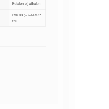
Betalen bij afhalen
€
36.00
(inclusief
€
6.25
btw)