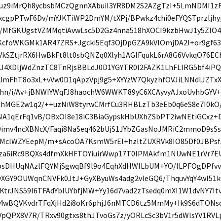
uz9iMrQh8ycbsbMCzQgnnXAbuiI3YR8DM2S2AZgTzI+5LmNDMI1zF
xcgpPTwF6Dv/mYJKTiWP2DmYM/tXPj/BPwkz4chi0eFYQSTprzljhy
/MfGKUgstVZMMqtiAvwLsc5D2Gz4nna518hXOCI9kzbHwJ1y5ZlO
KcfoWKGMk1AR47ZRS+Jgcki5Eqf3OjDpGZA9kVIOmjDA2l+or9gf6
VkSZtjrRX6HwBkFt8lt0sbQNZq0Xlyh1AGlFqukL6rA8G6VvkqO76E
J4XDljWdZnzTC8TnRjsBBLdJ0D1YGYTR0l2FAZK1LhFLlRG5bf4iPQ
UmFhT8o3xL+vVw0D1qApzVpj9g5+XYYzW7QkyzhfOVJiLNNdlJZTxX
1hn/i/Av+jBNWIYWqFJ8haochW6WWKT89yC6XCAyvyAJxoUvhbGYV+
qhMGE2w1q2/++uzNiW8tyrwCMrfCu3RHBLzTb3eEb0q6eS8e7I0kO/
NA1qErFq1vB/OBxOI8e18iC3BiaGypskHbUXhZSbPT2iwNEtiGCxz+
9imv4ncXBNcX/Faqi8NaSeq462bUjS1JYbZGasNoJMRiC2mmoD9s
YMclWZYEepM/m+sAcoOA7KsmW5rEl+hzltZUXRVk8IO85Df0JBPsf
za6iRc9BQXs4dfmXkHFTOYiuirWwp17T0lPMAkfm1NUwNE1rVr7E
psDHUqNAzlFQYMjSgwqBf9l9o4EqhXdHWILbUM+YO/lLPFOgDPfv
vXGY9OUWqnCNVFk0JtJ+GyXByuWs4adg2vIeGQ6/ThquvYqY4wl51k
KtrJNS59l6TFAdYblUYbfjMW+Yy16d7vad2zTsedq0mXI1W1dvNY7I
4wBQVKvdrTFqXjHd2i8oKr6phjJ6nMTCD6tz5MmMy+Ik9S6dTONs
VpQPX8V7R/TRxv90gtxs8thJTvoGs7z/yORLcSc3bV1r5dWlsYV1R