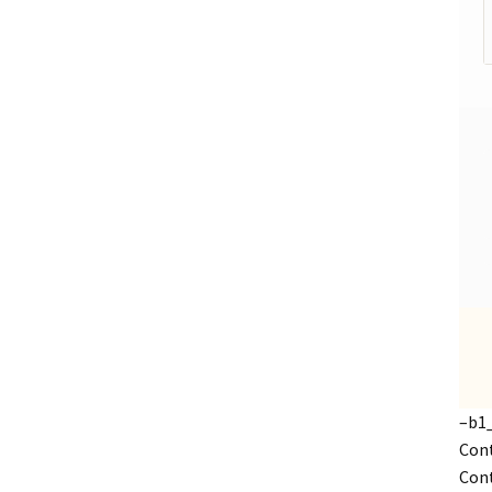
–b1
Cont
Cont