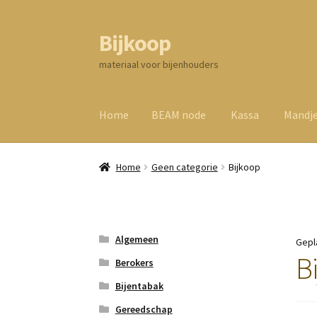
Bijkoop
Ga
Ga
door
direct
materiaal voor bijenhouders
naar
naar
navigatie
de
inhoud
Home
BEAM node
Kassa
Mandj
Home
Geen categorie
Bijkoop
Algemeen
Gepl
B
Berokers
Bijentabak
Gereedschap