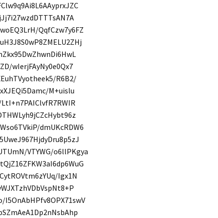
Clw9q9Ai8L6AAyprxJZC
jJj7i27wzdDTTTsAN7A
4woEQ3LrH/QqfCzw7y6FZ
3uH3J8S0wP8ZMELU2ZHj
ChZkx95DwZhwnDi6HwL
ZD/wIerjFAyNy0e0Qx7
EuhTVyotheek5/R6B2/
xXJEQi5Damc/M+uislu
LtI+n7PAIClvfR7RWIR
DTHWLyh9jCZcHybt96z
SsWso6TVkiP/dmUKcRDW6
5UweJ967HjdyDru8p5zJ
UTUmN/VTYWG/o6llPKgya
vtQjZ16ZFKW3aI6dp6WuG
CytROVtm6zYUq/Igx1N
tvWJXTzhVDbVspNt8+P
o/I5OnAbHPfv8OPX71swV
VLpSZmAeA1Dp2nNsbAhp