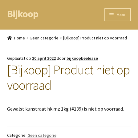
Bijkoop
Ga
Ga
Menu
door
direct
naar
naar
Home
navigatie
de
Home
Geen categorie
[Bijkoop] Product niet op voorraad
inhoud
BEAM node
Geplaatst op
20 april 2022
door
bijkoopbeelease
Kassa
[Bijkoop] Product niet op
Mandje
voorraad
Mijn gegevens
Gewalst kunstraat hk mz 1kg (#139) is niet op voorraad.
Categorie:
Geen categorie