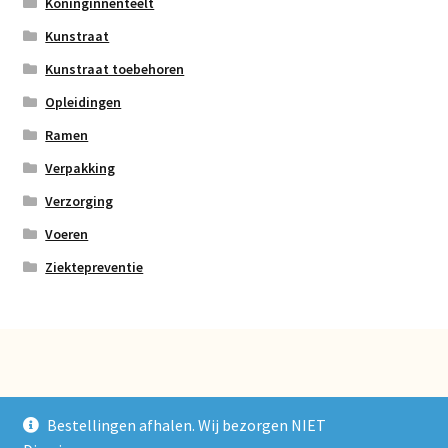
Koninginnenteelt
Kunstraat
Kunstraat toebehoren
Opleidingen
Ramen
Verpakking
Verzorging
Voeren
Ziektepreventie
© Bijkoop 2026
Bestellingen afhalen. Wij bezorgen NIET
Gebouwd met Storefront & WooCommerce
.