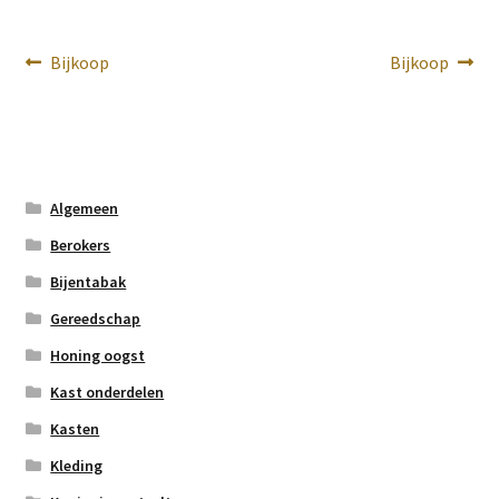
Bericht
Vorig
Volgend
Bijkoop
Bijkoop
bericht:
bericht:
navigatie
Algemeen
Berokers
Bijentabak
Gereedschap
Honing oogst
Kast onderdelen
Kasten
Kleding