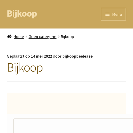
Bijkoop
Ga
Ga
Menu
door
direct
naar
naar
Home
navigatie
de
Home
Geen categorie
Bijkoop
inhoud
BEAM node
Geplaatst op
14 mei 2022
door
bijkoopbeelease
Kassa
Bijkoop
Mandje
Mijn gegevens