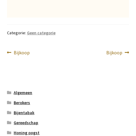
Categorie:
Geen categorie
Bericht
Vorig
Volgend
Bijkoop
Bijkoop
bericht:
bericht:
navigatie
Algemeen
Berokers
Bijentabak
Gereedschap
Honing oogst