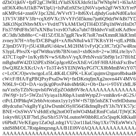
dZbO1jk6V+fpfF2gC3WRLtYlulSX6XJdoSt1la7WNbpW1+l63aA
ulf36X49oAf1kB7WI3pUj+lxPaEn9ZSe1jN6Vs/peb2gF/WSXtY
nKMPc64+znn6VJ/pc32hL/WVvtY3+lbf6XvLdjhdyGu4sNd0Ea/loi7
13V5V3BFV3Jlr+cqXt9VXc3VvYFr5Il5kmu7jut6Q9dzfW/kBt7Y
3dKt3Npt3NbtvMXv+Yvd/tf7YkAM/I3eQTH4D35Pq1h0WzHnDt
Fis37/9PdF8x507uXNBu/1vzvIO7uKu7ubt7/IHddvrVniExtKAd9o
dC/3dh/3db88o+C+4I15Z/f3Lh7ggR7kwR7ioR7m4XmmR3ikR3m
zvney3t7H+/r/by/D/CBPsgH+xAf6sN8uI/wkT7KR/sYH+vjfLxP8Ik
Z3jmD5VFj+j5U43Ra9U/d4zwLM/2HM/1vFyQCz3fC7zQi7w4RnqJl
S3ypL/PlvsJX+ipf7Wt8ra/z9b7BN/om3+xbfKtv8+2+w3f6Lt/te3yv7
437CT/opP+1n/Kyf8/N+wS/6Jb/sV/yqX/PrfsNvxii/5bf9jt/1e37fH/h
mBgbu8W42D32iPExISbGpJgce8ZesXfsE/vGfrF/HBAHxkFxc
fJwQJ8ZJcXKcUvA+To3T4vSYElNjWkyPGf7CX8bMmBWzY07
c+LcOC/OjwviwrgoLo5L4tK4LC6PK+LKuCqujmvi2rguro8b4s
cW/cF/fHA/FgPBQPxyPxaDwWj+fieDKeiqfjmXg2novn44V4MV6K
N96L9+OD+DA+io/jk/g0PovP44v4Mr6Kr+Ob+Da+i+9T6YzMLJR
naVznSyTZbNcrpvls0JWzEpZOddb9V8eAAAAAAAAAAAAAA
/JW/9jf+1t/5+5WZn1Vy/aya1bJ6bpA1smbWytpZJ+vmhlkv6+dG2SA
ctPcLDfPltkqW2ebbJvtcotsnx1yy1ySW+fS7Jjb5nbZKTvn9rlDdsmu
d8ydcufsn7vkgByYg3JwDsmhOSyH5645IkfmqBydY3Js7hYK57jcP
BNE+OsSWsVVsHdtEx9g2totO0TmWO4MaERmFCuIaUTjWjCKxV
1okyv8iUjXIF7brLjSu/Sh/r53VbLoutonW0ibbRLn5x5jsqrKJdKka
t/6PbdUVe/KEgny1ZaOqLzdrg1VU2or11IiaUStq/1Xr/7NEnWWx7
xitdS8M/OL7Rstg4mqzsngAA/B1E09VdAQAAAAAAAA
AAAAAAAAAAAAAAAAAAAAAAAAAAAAAAAAAAAA