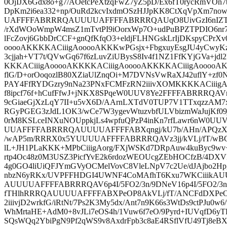
0OjIJX6Gdx8o+g7/AOetcPeXtzqFwZ7yZ5pD/Ex6fT0rycRmVOn7
DpKm2i6ea332+np/OuRd2kcvIxdmOSzHJJpKK8CtXqVpXm7
UAFFFFABRRRQAUUUUAFFFFABRRRQAUqO8UivGzI6nIZTgg
/rXdWOoWmpW4msZ1mTvtPI9iOorxWp7O+udPuBPZTPDIO6nr7H
lFcZovj6GbbDrCCF+gnQfKfqO3+eldjFLHNGskLrIjDKspyCPr
ooooAKKKKACiiigAooooAKKKwPGsjx+FbgxuyEsgJU4yCwyKz
3cjjah+VT7t/QVwGq67f6zLuvZiUBysS8Iv4f1NZ1FfKYjGVa+jd
KKKACiiigAooooAKKKKACiiigAooooAKKKKACiiigAooooAK
flG/D+orOoqozlB80XZiaUlZnqOi+M7DVNsVwRaXJ42uflY+zf0N
PAY4FfRYDGzry9nNa23PNxFCMFzRN2iiivXOMKKKKACiiigAo
f8ipcf76f+hCufFfwJ+jNKX8SPqeW0UUV8Ye2FFFFABRRRQAV
9cGiaeGjXzLqY7II+u5vX6D/AArnLXTdV0TUP7V1TTxqzzAM7xn
RGyPGEG3zJdL1OK3/wCe7W3ygevWtuzvbfULVbizmWaJujKf09
0rM8KSLceINXuNOUppkjLs4wpfuQPzP4inKn7rfLawr6nW
UUAFFFFABRRRQAUUUUAFFFFABXqngj/kU7b/AHn/APQzXlde
/wAP5m/RRRX0x5YUUUUAFFFFABRRRQAVz3jj/kVLj/fT/wB
lL+JH1PLaKKK+MPbCiiigAorg/FXjWSKd7DRpAuw4kuByc9wv
rtp4Oc48z0M3USZ3PicfYvE2k6rdozWEOUcgZEbHOCfzB/4DXVR
4g0GO4liUiQFJYmGVyOCMelVovC8VleLNpV7c2Ue/dJAjbo2Hp
nbzN6yRKx/UVPFFHDGI4UWNF4CoMAfhT6Kxu7WKCiii
AUUUUAFFFFABRRRQAV6p4I/5FO2/3n/9DNeV16p4I/5FO2/3n
fTHlhRRRQAUUUUAFFFFABXPeOP8AkVLj/fT/ANCFdDXPeOP
2iiivjD2wrkfG/iRtNt/7Ps2K3My5dx/Ant7n9K66s3WtDs9ctPJu0w
WhMrtaHE+AdM0+8vJLi7eOS4h/1Vuw6f7eO/9Pyrd+IUVqfD6yT
SQsWQq2YbiPgN9Pf2qWS9v8AxdrFpb3c8aE4RSflVfU49Tj8eB