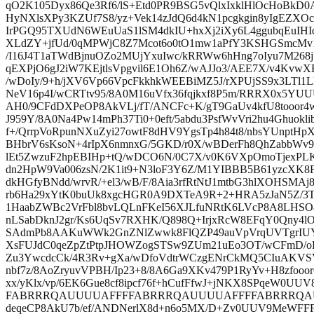
qO2K105Dyx86Qe3Rf6/lS+Etd0PR9BSG5vQlxIxklHlOcHoBkD0
HyNXlsXPy3KZUf7S8/yz+Vek14zJdQ6d4kN1pcgkgin8yIgEZXOc
IrPGQ95TXUdN6WEuUaS1lSM4dkIU+hxXj2iXy6L4ggubqEuIHId
XLdZY+jfUd/0qMPWjC8Z7Mcot6o0tO1mw1aPfY3KSHGSmcMv
/I16J4T1aTWdBjnuOZo2MUjYxuIwc/kRRWw6hHng7oIyu7M268
qEXPjO6gJ2iW7KEjtlsVpgvil6E1Oh6Z/wAJJo3/AEE7X/v4KvwX
/wDoIy/9+h/jXV6Vp66VpcFkkhkWEEBiMZ5J/rXPUjSS9x3LTl1L
NeV16p4I/wCRTtv95/8A0M16uVfx36fqjkxf8P5m/RRRX0x5YU
AH0/9CFdDXPeOP8AkVLj/fT/ANCFc+K/gT9GaUv4kfU8tooor
J959Y/8A0Na4Pw14mPh37Ti0+0eft/5abdu3PsfWvVri2hu4Ghuokl
f+/QrrpVoRpunNXuZyi27owtF8dHV9YgsTp4h84t8/nbsYUnptHp
BHbrV6sKsoN+4rIpX6nmnxG/5GKD/r0X/wBDerFh8QhZabbWv9
lEt5ZwzuF2hpEBIHp+tQ/wDCO6N/0C7X/v0K6VXpOmoTjexPLK
dn2HpW9Va006zsN/2K1it9+N3loF3Y6Z/M1YIBBB5B61yzcXK8
dkHGfyBNdd/wrvR/+el3/wB/F/8Aia3rfRtNtJ1mtbG3hlXOHSMA
rb6Ha29xYtK0buUk8xgcHGR0A9DXTeA9R+2+HRA5zJaN5Z/3
1HaabZWBc2VrFbl8bvLQLnFKeI56XJLfuNRtK6LVcP8A8LHSO
nLSabDknJ2gr/Ks6UqSv7RXHK/Q898Q+IrjxRcW8EFqY0Qny4
SAdmPb8AAKuWWk2GnZNlZwwk8FlQZP49auVpVrqUVTgrIU
XsFUJdC0qeZpZtPtpJHOWZogSTSw9ZUm21uEo3OT/wCFmD/oF
Zu3YwcdcCk/4R3Rv+gXa/wDfoVdtrWCzgENrCkMQ5CIuAKVS
nbf7z/8AoZryuvVPBH/Ip23+8/8A6Ga9XKv479P1RyYv+H8zfoo
xx/yKlx/vp/6EK6Gue8cf8ipcf76f+hCufFfwJ+jNKX8SPqeW
FABRRRQAUUUUAFFFFABRRRQAUUUUAFFFFABRRRQAUUU
deqeCP8AkU7b/ef/ANDNerlX8d+n6o5MX/D+Zv0UUV9MeWF