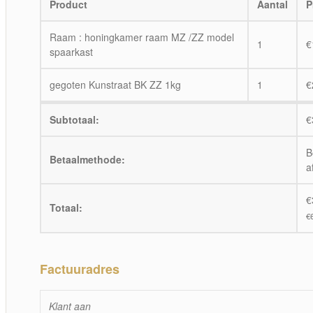
Product
Aantal
P
Raam : honingkamer raam MZ /ZZ model
1
€
spaarkast
gegoten Kunstraat BK ZZ 1kg
1
€
Subtotaal:
€
B
Betaalmethode:
a
€
Totaal:
€
Factuuradres
Klant aan