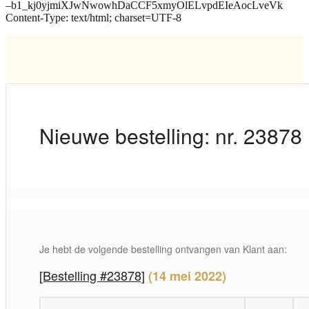
–b1_kj0yjmiXJwNwowhDaCCF5xmyOlELvpdEIeAocLveVk
Content-Type: text/html; charset=UTF-8
Nieuwe bestelling: nr. 23878
Je hebt de volgende bestelling ontvangen van Klant aan:
[Bestelling #23878]
(14 mei 2022)