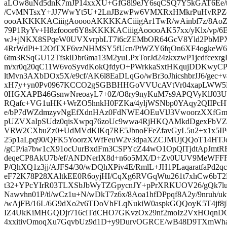
aLOw8uNd5dnK7mJP14xxXU+GfG8l9eJY6sqCSQ7Y5kGAT6E
/CvMNTsxY+JJ7WwYt5U+2LnJBzwPw6VMXRxHMkrPuHvRPZq
oooAKKKKACiiigAooooAKKKKACiiigAr1TwR/wAinbf7z/8AoZ
79P1RyYv+H8zfooor6Y8sKKKKACiiigAooooAK57xx/yKlx/vp/6EK
wJ+jNKX8SPqeW0UVXvrpbLT7i6cZEMbOR64GcV8Yld2PbMPX9c
4RrWdPi+12OtTXF6vzNHMSY5fUcn/PtWZY6fqOn6XF4ogkeW6k
6tm3RSqGU12TfsklDbr6ma13M2yuLPxTorJd24zkxzwP1jcdfce
m/xr0q20qC11W6voSyvdKokQfdyO+PWrkkaSxtHKqujDDKwyCPS
ltMvn3AXbDOx5X/e9cf/AK6l8EaDLqGo/wBr3oJhicshbrJJ6/gec
xH7y+yn0Pv0967KCCO2gSGBBHHGoVVUcAVtVr04xapLWW5K
0HGXAPB46GsnwNreoayL7+0Z/O8ry9nyKuM7s9APQVyKlJ03
RQafc+VG1uHK+WrZO5hnkH0FZKa/4yljWSNbp0YAqy2QIIPcH
e/bP7dWZdmzyvNgEfXdnHAz0FdNWE4OEuVlJ3VwoorzXXfGmq
pUZVXaIpSUdz0qisXwpq76zoUc9wwa4RjHKQAMkdDgexFbVZy
VRW2CXbuZz0+UdMVdKlKq7RE5JbnoFFeZfavGyL5u2+x1x5
25p1aLpq90/QFK5YoorzXWfFeuW2v3dpaXZCJMUjQQoT14HTJo
/gCP/ia7bw1cX91ocUurBxdFm3CSPYcZ44wO1OpQlTjdtApJmtR
deqeCP8AkU7b/ef/ANDNerlX8d+n6o5MX/D+Zv0UUV9MeWF
P/QhXQ1z3jj/AJFS4/30/wDQhXPiv4E/RmlL+JH1PLaqaratfaPd
eF72K78P28XAltkEE0R6oyjHI/CqXg6RVGqWtu261t7xhCw6bT2
t32+YPcYIrR03TLXSbJbWyTZGpycnJY+pPrXRKUOV26/gQk7lu
Nawvhn01P/tl/wCz1u+N/wDkT7z6x/8Aoa1hfDPpqf8A2y/9nruh/ukv
/wAjFB/16L/6G9dXo2v6TDoVhFLqNukiW0aspkGQQoyK5T4jf8j
IZ4UkKiMHGQDjr716clTdCHO7GKvzOx29nf2moIz2VxHOqnD
4xxitivOmoqXu7GqvbUz9d1D+y9DurvOGRCE/wB48D9TXmWhaI