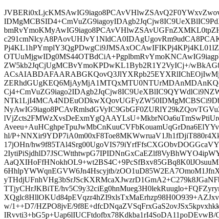
JVBERi0xLjcKMSAwIG9iago8PCAvVHlwZSAvQ2F0YWxvZwo
IDMgMCBSID4+CmVuZG9iagoyIDAgb2JqCjw8IC9UeXBlIC9Pd
bmRvYmoKMyAwIG9iago8PCAvVHlwZSAvUGFnZXMKL0tpZ
c291cmNlcyA8PAovUHJvY1NldCA0IDAgUgovRm9udCA8PCA
Pj4KL1hPYmplY3QgPDwgCi9JMSAxOCAwIFIKPj4KPj4KL01
OTUuMjgwIDg0MS44OTBdCiA+PgplbmRvYmoKNCAwIG9iag
ZW5kb2JqCjUgMCBvYmoKPDwKL1Byb2R1Y2VyICj+/wBk
ACsAIABDAFAARABGKQovQ3JlYXRpb25EYXRlIChEOjIwM
ZERhdGUgKEQ6MjAyMjA1MTQxMTU0NTUrMDAnMDAnKQo
Cj4+CmVuZG9iago2IDAgb2JqCjw8IC9UeXBlIC9QYWdlCi
NTk1LjI4MCA4NDEuODkwXQovUGFyZW50IDMgMCBSCi9Db
NyAwIG9iago8PCAvRmlsdGVyIC9GbGF0ZURlY29kZQovTGVuZ
lVjZcts2FMWzXvsDeExmYgQAAYLsU+MkbrNOa6uTmSwPtiUr
Aveeu+AuHCghpeTpuJwMbCnKuuCVFbKouamUqGrDna6ElYYv
hl/P+NNXir9YDP7iA0m00xF8Toe8MKWwruaV1Jh1fDjiT880r4Xk
17jOHn/hw9f85TAl4Srg00UgoVIS79iYrfFfsCXGObvDOGGcaV
2IytiPiSjdhlD7JSCWtthtwpG7IPIDNnGxCaEZlf8VyBhWYO4ip
AaQXIHoFfHNokhOL9+wt2BS4C+9PcSfBxv85GBq8K0lJOsuuM
6HhlpYWWqnEGVW6Jn4Hscyjtb/zOO1uD85W2EA7OmoM1JfnX
yTHdjUFnhVHg3bSrJScKXRMcaXJwzrD1GmA2+C279k8JGaNF
TTjyCHrJKBiTE/hv5C9y32ciEg0hnMueg3H0lekRuuglo+FQFZ
XQglc8HllOKUd84pEVqzr4hZI9xlsTxMaErhzp98H0O939+AZJ
w/1++D7/HZPO8jvE/9f8E+dfcDNqaZVSqFrxGaS2ovJSx5kpvxhkk
IRvvti3+bG5p+Uap6lIUCFtdofbx78Kdkba1rI4SoDA11poDEvwB