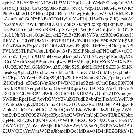
4p6BABJk5Y6SxEACWxUP2MJ71SpB3+8PhVeMS/0hzngQfcVB4
6ssYQjj+zap37CPGpxg/0lkNh2uK+xVqC79qSTtXHe864CWt
Pkb8304IsRI13YHlse6QSUrBDrLPdnwgBihgRz2W2DzORMzRv
pA4m9an8lGqNYFAF402OM1yLrdVwF1tjuH5wRxquZdQarsuoM
iY2amXAu+zW43dmI+tDO3XVblRzN0/nyrEx5xpldq1krnKszUesC
poyPsGLfctQxbs+KmRSMvqJXWegHfJWQKCvOhLjfv1GhhO5aNs
hroLLNnYhdrapQ/qvl2c1gck27eL3+ZKofa5VNttnx9RXrpGrtkg
BEMZYEudYenDt2VlZ5PvQ0t3YBOnw3HHPj9O/M5KzdMRyXl/
EZ6zlWaoBTSqZ1/9OCO01ZkT8wy69QljRsliDFF+0jeDJcQJmX
FVLMS3TLPsFw/guuL/B8hvn3+Pv3L9lFShdqlgqFNCxa5bv+
sx+obZ1TyejLmXHMhl4kv/s2ljBzcqu2vcV1FNUwjkq4Rom0jgVS
uCcqM+xbAxsnjBP6mvKdqIwwd81+MJGqQEktjFZcKVHIXNPY
vUcQZJrG7zjhG8MG9yvq3ZbJ6kvS2SmM9Lr9iPSESsED34SId/
tueakxqXpDzfgU2o3fxOvcxthDoi483bJ6/yCZkl7G3MFQy7ph5i0
HD/RpahVroV+0cP6CqS9QD/js29cJtH+CyquG3D7ug7pdhQrtv
iZHCyFzd+g50g58fVmXje+PWBMGn1uSZzd4gUarOBn/eE8NT0E
piw8zRX8BNeqyn0D2ooRDnePMRqi/wGU1FC9CmVuZHN0cm
eXBlIC9Gb250Ci9TdWJ0eXBlIC9UeXBlMAovQmFzZUZvbnQ
SWRlbnRpdHktSAovRGVzY2VuZGFudEZvbnRzIFsxMCAwIFJ
ZW5kb2JqCjkgMCBvYmoKPDwvTGVuZ3RoIDM2NCA+PgpzdH
ZmluZHJlc291cmNlIGJlZ2luDQoxMiBkaWN0IGJlZ2luDQpiZ
bmZvDQo8PC9SZWdpc3RyeSAoQWRvYmUpDQovT3JkZXJpb
Cj4+IGRlZg0KL0NNYXBOYW1lIC9BZG9iZS1JZGVudGl0eS
ZWYNCjEgYmVnaW5jb2Rlc3BhY2VyYW5nZQ0KPDAwMDA+
Z2UNCjEgYmVnaW5iZnJhbmdlDQo8MDAwMD4gPEZGRkY