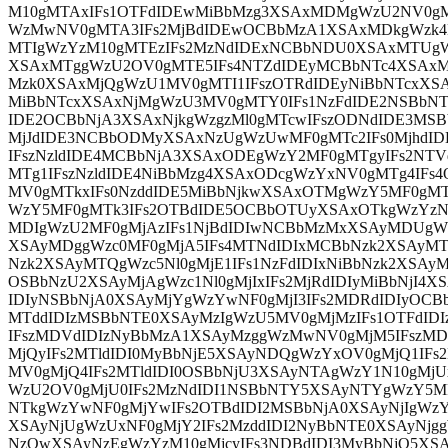
M10gMTAxIFs1OTFdIDEwMiBbMzg3XSAxMDMgWzU2NV0g
WzMwNV0gMTA3IFs2MjBdIDEwOCBbMzA1XSAxMDkgWzk4M
MTIgWzYzM10gMTEzIFs2MzNdIDExNCBbNDU0XSAxMTUgW
XSAxMTggWzU2OV0gMTE5IFs4NTZdIDEyMCBbNTc4XSAxM
Mzk0XSAxMjQgWzU1MV0gMTI1IFszOTRdIDEyNiBbNTcxXSA
MiBbNTcxXSAxNjMgWzU3MV0gMTY0IFs1NzFdIDE2NSBbN
IDE2OCBbNjA3XSAxNjkgWzgzMl0gMTcwIFszODNdIDE3MSB
MjJdIDE3NCBbODMyXSAxNzUgWzUwMF0gMTc2IFs0MjhdI
IFszNzldIDE4MCBbNjA3XSAxODEgWzY2MF0gMTgyIFs2NT
MTg1IFszNzldIDE4NiBbMzg4XSAxODcgWzYxNV0gMTg4IFs
MV0gMTkxIFs0NzddIDE5MiBbNjkwXSAxOTMgWzY5MF0gMT
WzY5MF0gMTk3IFs2OTBdIDE5OCBbOTUyXSAxOTkgWzYzN
MDIgWzU2MF0gMjAzIFs1NjBdIDIwNCBbMzMxXSAyMDUgW
XSAyMDggWzc0MF0gMjA5IFs4MTNdIDIxMCBbNzk2XSAyMTE
Nzk2XSAyMTQgWzc5Nl0gMjE1IFs1NzFdIDIxNiBbNzk2XSAyM
OSBbNzU2XSAyMjAgWzc1Nl0gMjIxIFs2MjRdIDIyMiBbNjI4X
IDIyNSBbNjA0XSAyMjYgWzYwNF0gMjI3IFs2MDRdIDIyOCB
MTddIDIzMSBbNTE0XSAyMzIgWzU5MV0gMjMzIFs1OTFdI
IFszMDVdIDIzNyBbMzA1XSAyMzggWzMwNV0gMjM5IFszM
MjQyIFs2MTldIDI0MyBbNjE5XSAyNDQgWzYxOV0gMjQ1IFs2
MV0gMjQ4IFs2MTldIDI0OSBbNjU3XSAyNTAgWzY1N10gMjU
WzU2OV0gMjU0IFs2MzNdIDI1NSBbNTY5XSAyNTYgWzY5MF
NTkgWzYwNF0gMjYwIFs2OTBdIDI2MSBbNjA0XSAyNjIgWzY
XSAyNjUgWzUxNF0gMjY2IFs2MzddIDI2NyBbNTE0XSAyNjg
NzQwXSAyNzEgWzYzM10gMjcyIFs3NDBdIDI3MyBbNjQ5XSA