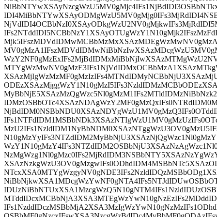
NiBbNTYwXSAyNzcgWzU5MV0gMjc4IFs1NjBdIDI3OSBbNTk
IDI4MiBbNTYwXSAyODMgWzU5MV0gMjg0IFs3MjRdIDI4NS
NjVdIDI4OCBbNzI0XSAyODkgWzU2NV0gMjkwIFs3MjRdIDI
IFs2NTddIDI5NCBbNzY1XSAyOTUgWzY1N10gMjk2IFszMzF
Mjk5IFszMDVdIDMwMCBbMzMxXSAzMDEgWzMwNV0gMzA
MV0gMzA1IFszMDVdIDMwNiBbNzIwXSAzMDcgWzU5MV0g
WzY2NF0gMzExIFs2MjBdIDMxMiBbNjIwXSAzMTMgWzU2N
MTYgWzMwNV0gMzE3IFs1NjVdIDMxOCBbMzA1XSAzMTkgW
XSAzMjIgWzMzMF0gMzIzIFs4MTNdIDMyNCBbNjU3XSAzMjU
ODEzXSAzMjggWzY1N10gMzI5IFs3NzldIDMzMCBbODEzXS
MyBbNjE5XSAzMzQgWzc5Nl0gMzM1IFs2MTldIDMzNiBbNzk
IDMzOSBbOTc4XSAzNDAgWzY2MF0gMzQxIFs0NTRdIDM0M
NjBdIDM0NSBbNDU0XSAzNDYgWzU1MV0gMzQ3IFs0OTdd
IFs1NTFdIDM1MSBbNDk3XSAzNTIgWzU1MV0gMzUzIFs0O
MzU2IFs1NzldIDM1NyBbNDM0XSAzNTggWzU3OV0gMzU5I
N10gMzYyIFs3NTZdIDM2MyBbNjU3XSAzNjQgWzc1Nl0gMzY
WzY1N10gMzY4IFs3NTZdIDM2OSBbNjU3XSAzNzAgWzc1Nl0
NzMgWzg1Nl0gMzc0IFs2MjRdIDM3NSBbNTY5XSAzNzYgWzY
XSAzNzkgWzU3OV0gMzgwIFs0ODhdIDM4MSBbNTc5XSAzOD
NTcxXSA0MTYgWzgyNV0gNDE3IFs2NzldIDQzMSBbODg1XS
NiBbNjkwXSA1MDcgWzYwNF0gNTA4IFs5NTJdIDUwOSBbOT
IDUzNiBbNTUxXSA1MzcgWzQ5N10gNTM4IFs1NzldIDUzOS
MTddIDcxMCBbNjA3XSA3MTEgWzYwN10gNzEzIFs2MDddI
IFs1NzddIDczMSBbMjA2XSA3MzIgWzYwN10gNzMzIFs1ODh
OSBbMF0gNzcxIFswXSA3NzcgWzBdIDc4MyBbMF0gODAzIF