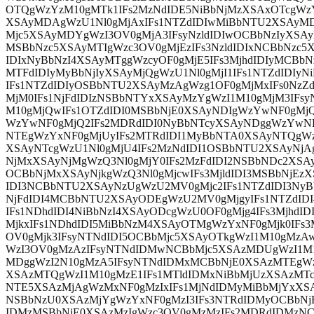
OTQgWzYzM10gMTk1IFs2MzNdIDE5NiBbNjMzXSAxOTcgWz
XSAyMDAgWzU1Nl0gMjAxIFs1NTZdIDIwMiBbNTU2XSAyMD
Mjc5XSAyMDYgWzI3OV0gMjA3IFsyNzldIDIwOCBbNzIyXSAy
MSBbNzc5XSAyMTIgWzc3OV0gMjEzIFs3NzldIDIxNCBbNzc5
IDIxNyBbNzI4XSAyMTggWzcyOF0gMjE5IFs3MjhdIDIyMCBbN
MTFdIDIyMyBbNjIyXSAyMjQgWzU1Nl0gMjI1IFs1NTZdIDIyN
IFs1NTZdIDIyOSBbNTU2XSAyMzAgWzg1OF0gMjMxIFs0Nz
MjM0IFs1NjFdIDIzNSBbNTYxXSAyMzYgWzI1M10gMjM3IFsy
M10gMjQwIFs1OTZdIDI0MSBbNjE0XSAyNDIgWzYwNF0gMj
WzYwNF0gMjQ2IFs2MDRdIDI0NyBbNTcyXSAyNDggWzYwNF
NTEgWzYxNF0gMjUyIFs2MTRdIDI1MyBbNTA0XSAyNTQgWz
XSAyNTcgWzU1Nl0gMjU4IFs2MzNdIDI1OSBbNTU2XSAyNjA
NjMxXSAyNjMgWzQ3Nl0gMjY0IFs2MzFdIDI2NSBbNDc2XSAy
OCBbNjMxXSAyNjkgWzQ3Nl0gMjcwIFs3MjldIDI3MSBbNjEzX
IDI3NCBbNTU2XSAyNzUgWzU2MV0gMjc2IFs1NTZdIDI3NyB
NjFdIDI4MCBbNTU2XSAyODEgWzU2MV0gMjgyIFs1NTZdID
IFs1NDhdIDI4NiBbNzI4XSAyODcgWzU0OF0gMjg4IFs3Mjhd
MjkxIFs1NDhdIDI5MiBbNzM4XSAyOTMgWzYxNF0gMjk0IFs3
OV0gMjk3IFsyNTNdIDI5OCBbMjc5XSAyOTkgWzI1M10gMzA
WzI3OV0gMzAzIFsyNTNdIDMwNCBbMjc5XSAzMDUgWzI1M
MDggWzI2N10gMzA5IFsyNTNdIDMxMCBbNjE0XSAzMTEgW
XSAzMTQgWzI1M10gMzE1IFs1MTldIDMxNiBbMjUzXSAzMT
NTE5XSAzMjAgWzMxNF0gMzIxIFs1MjNdIDMyMiBbMjYxXSA
NSBbNzU0XSAzMjYgWzYxNF0gMzI3IFs3NTRdIDMyOCBbN
IDMzMSBbNjE0XSAzMzIgWzc3OV0gMzMzIFs2MDRdIDMzN