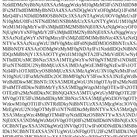
NzldIDMzNyBbNjA0XSAzMzggWzkyM10gMzM5IFs5NDJdI
IFs2MThdIDM0MyBbNDA4XSAzNDQgWzYxOF0gMzQ1IFs0M
MzQ4IFs1NDldIDM0OSBbNDc3XSAzNTAgWzU0OV0gMzUxI
N10gMzU0IFs1NTNdIDM1NSBbMzUzXSAzNTYgWzU1M10gM
WzM1M10gMzYwIFs3MjhdIDM2MSBbNjE0XSAzNjIgWzcyOF0
NjUgWzYxNF0gMzY2IFs3MjhdIDM2NyBbNjE0XSAzNjggWzc
XSAzNzEgWzYxNF0gMzcyIFs5MjZdIDM3MyBbNzc4XSAzNz
NTYwXSAzNzcgWzU3MV0gMzc4IFs0NjhdIDM3OSBbNTcxXS
MiBbNDY4XSAzODMgWzMyMF0gNDAyIFs1NzddIDQxNiBbN
IDQzMiBbNjY1XSA0OTYgWzI1M10gNTA2IFs2MzVdIDUwNy
NThdIDUxMCBbNzc5XSA1MTEgWzYwNF0gNTM2IFs1NDldI
IFszNTNdIDU2NyBbMjUzXSA3MDAgWzE3MF0gNzEwIFs1O
NzI4IFs1OTJdIDcyOSBbMjUzXSA3MzAgWzU3N10gNzMxIFs
N10gNzU1IFszMzNdIDc2OCBbMF0gNzY5IFswXSA3NzEgWzB
WzBdIDkwMCBbNTc3XSA5MDEgWzU3N10gOTAyIFs2MzNd
IFs4MTFdIDkwNiBbMzYyXSA5MDggWzgxM10gOTEwIFs2O
OTEzIFs2MzNdIDkxNCBbNjQ4XSA5MTUgWzUyMF0gOTE2IF
MV0gOTE5IFs3MzhdIDkyMCBbNzc5XSA5MjEgWzI3OV0gOTI
WzkwM10gOTI1IFs3NTRdIDkyNiBbNTUzXSA5MjcgWzc3OV0g
MzEgWzU2N10gOTMyIFs1NTNdIDkzMyBbNTYwXSA5MzQgWz
XSA5MzcgWzc4Ml0gOTM4IFsyNzldIDkzOSBbNTYwXSA5ND
NjE0XSA5NDMgWzMzOV0gOTQ0IFs2MDldIDk0NSBbNjExXS
OCBbNTgwXSA5NDkgWzQ3NV0gOTUwIFs0ODNdIDk1MSBbN
IDk1NCBbNTE4XSA5NTUgWzUzNF0gOTU2IFs2MTldIDk1N
MDRdIDk2MCBbNjUwXSA5NjEgWzYwNF0gOTYyIFs0ODJdI