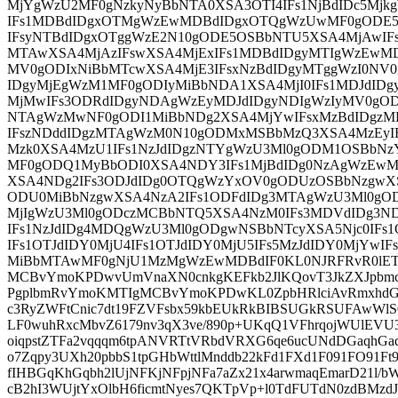
MjYgWzU2MF0gNzkyNyBbNTA0XSA3OTI4IFs1NjBdIDc5M
IFs1MDBdIDgxOTMgWzEwMDBdIDgxOTQgWzUwMF0gODE
IFsyNTBdIDgxOTggWzE2N10gODE5OSBbNTU5XSA4MjAwIF
MTAwXSA4MjAzIFswXSA4MjExIFs1MDBdIDgyMTIgWzEw
MV0gODIxNiBbMTcwXSA4MjE3IFsxNzBdIDgyMTggWzI0NV0
IDgyMjEgWzM1MF0gODIyMiBbNDA1XSA4MjI0IFs1MDJdIDg
MjMwIFs3ODRdIDgyNDAgWzEyMDJdIDgyNDIgWzIyMV0gOD
NTAgWzMwNF0gODI1MiBbNDg2XSA4MjYwIFsxMzBdIDg
IFszNDddIDgzMTAgWzM0N10gODMxMSBbMzQ3XSA4MzEyI
Mzk0XSA4MzU1IFs1NzJdIDgzNTYgWzU3Ml0gODM1OSBbNz
MF0gODQ1MyBbODI0XSA4NDY3IFs1MjBdIDg0NzAgWzEwM
XSA4NDg2IFs3ODJdIDg0OTQgWzYxOV0gODUzOSBbNzgwX
ODU0MiBbNzgwXSA4NzA2IFs1ODFdIDg3MTAgWzU3Ml0gOD
MjIgWzU3Ml0gODczMCBbNTQ5XSA4NzM0IFs3MDVdIDg3N
IFs1NzJdIDg4MDQgWzU3Ml0gODgwNSBbNTcyXSA5Njc0IFs1
IFs1OTJdIDY0MjU4IFs1OTJdIDY0MjU5IFs5MzJdIDY0MjYwIF
MiBbMTAwMF0gNjU1MzMgWzEwMDBdIF0KL0NJRFRvR0lET
MCBvYmoKPDwvUmVnaXN0cnkgKEFkb2JlKQovT3JkZXJpbm
PgplbmRvYmoKMTIgMCBvYmoKPDwKL0ZpbHRlciAvRmxhd
c3RyZWFtCnic7dt19FZVFsbx59kbEUkRkBIBSUGkRSUFAwWlS
LF0wuhRxcMbvZ6179nv3qX3ve/890p+UKqQ1VFhrqojWUlE
oiqpstZTFa2vqqqm6tpANVRTtVRbdVRXG6qe6ucUNdDGaqhGaq
o7Zqpy3UXh20pbbS1tpGHbWttlMnddb22kFd1FXd1F091FO91Ft
fIHBGqKhGqbh2lUjNFKjNFpjNFa7aZx21x4arwmaqEmarD21l/b
cB2hI3WUjtYxOlbH6ficmtNyes7QKTpVp+l0TdFUTdN0zdBMzdJ