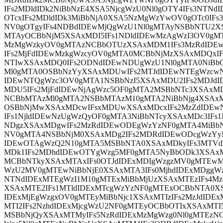
IFs2MDldIDk2NiBbNzE4XSA5NjcgWzU0Nl0gOTY4IFs3NTN
OTcxIFs2MDldIDk3MiBbNjA0XSA5NzMgWzYwOV0gOTc0IFs
NV0gOTgyIFs4NDBdIDEwMjQgWzU1Nl0gMTAyNSBbNTU2XS
MTAyOCBbNjM5XSAxMDI5IFs1NDldIDEwMzAgWzI3OV0gMT
MzMgWzkyOV0gMTAzNCBbOTUzXSAxMDM1IFs3MzRdIDE
IFs2MjFdIDEwMzkgWzcyOV0gMTA0MCBbNjMzXSAxMDQxI
NTIwXSAxMDQ0IFs2ODNdIDEwNDUgWzU1Nl0gMTA0NiBb
Ml0gMTA0OSBbNzYyXSAxMDUwIFs2MTJdIDEwNTEgWzcwN
IDEwNTQgWzc3OV0gMTA1NSBbNzI5XSAxMDU2IFs2MDJd
MDU5IFs2MjFdIDEwNjAgWzc5OF0gMTA2MSBbNTc3XSAxM
NCBbMTAzMl0gMTA2NSBbMTAzM10gMTA2NiBbNjg4XSAxM
OSBbNjMwXSAxMDcwIFsxMDUwXSAxMDcxIFs2MzZdIDEw
IFs1NjldIDEwNzUgWzQyOF0gMTA3NiBbNTcyXSAxMDc3IFs1
NDgzXSAxMDgwIFs2MzRdIDEwODEgWzYzNF0gMTA4MiBbN
NV0gMTA4NSBbNjM0XSAxMDg2IFs2MDRdIDEwODcgWzYy
IDEwOTAgWzQ2N10gMTA5MSBbNTA0XSAxMDkyIFs3MTVd
MDk1IFs2MDhdIDEwOTYgWzg5MF0gMTA5NyBbODk3XSAx
MCBbNTkyXSAxMTAxIFs0OTJdIDExMDIgWzgzMV0gMTEwM
WzU2MV0gMTEwNiBbNjE0XSAxMTA3IFs0MjhdIDExMDggW
NTNdIDExMTEgWzI1M10gMTExMiBbMjUzXSAxMTEzIFs4Mz
XSAxMTE2IFs1MTldIDExMTcgWzYzNF0gMTExOCBbNTA0X
IDExMjEgWzgxOV0gMTEyMiBbNjc1XSAxMTIzIFs2MzJdID
MTI2IFs2NzhdIDExMjcgWzU2NF0gMTEyOCBbOTIxXSAxMTI
MSBbNjQyXSAxMTMyIFs5NzRdIDExMzMgWzg0Nl0gMTEzN