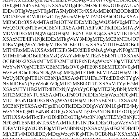
OV0gMTA4NyBbNjUyXSAxMDg4IFs2MzNdIDEwODkgWzUxN
IDEwOTIgWzgxNF0gMTA5MyBbNTc4XSAxMDk0IFs2ODhdI
MDk3IFs5ODVdIDEwOTggWzcxMF0gMTA5OSBbODUwXSAx
MiBbODc3XSAxMTAzIFs1OTNdIDExMDQgWzU5MV0gMTEw
WzQ3OF0gMTEwOCBbNTI0XSAxMTA5IFs0OTddIDExMTAg
MDVdIDExMTMgWzg4OF0gMTExNCBbODg4XSAxMTE1IFs2
XSAxMTE4IFs1NjldIDExMTkgWzY3Ml0gMTEyMCBbMTA4OF
IDExMjMgWzY2Ml0gMTEyNCBbOTUwXSAxMTI1IFs4MDBdI
MTI4IFsxMDA1XSAxMTI5IFs5MDJdIDExMzAgWzgwNF0gMT
MTMzIFs4ODBdIDExMzQgWzYzMl0gMTEzNSBbNTU1XSAxM
OCBbNzk2XSAxMTM5IFs2MTldIDExNDAgWzcxN10gMTE0M
WzYwNV0gMTE0NCBbMTMxOV0gMTE0NSBbMTE0NV0gMTE
WzEwODhdIDExNDkgWzg5MF0gMTE1MCBbMTA4OF0gMTE1
WzUyNF0gMTE1NCBbNjA5XSAxMTU1IFs1NTddIDExNTYgW
NzddIDExNjAgWzk4OV0gMTE2MSBbOTU2XSAxMTYyIFs5M
XSAxMTY1IFs2MTRdIDExNjYgWzYyOF0gMTE2NyBbNjMzXS
MTE3MCBbNTU5XSAxMTcxIFs0OTFdIDExNzIgWzczNF0gMT
MTc1IFs5NDJdIDExNzYgWzY0OF0gMTE3NyBbNTU1XSAxMT
MCBbNjY0XSAxMTgxIFs1OTldIDExODIgWzY0M10gMTE4My
WzY5NV0gMTE4NiBbODQxXSAxMTg3IFs3NDNdIDExODggW
MTI1XSAxMTkxIFs4ODldIDExOTIgWzc3N10gMTE5MyBbNjU
NF0gMTE5NiBbNTc5XSAxMTk3IFs1NTBdIDExOTggWzYyNF
IDEyMDEgWzU3NF0gMTIwMiBbNzQzXSAxMjAzIFs2NDBdI
MjA2IFs4MDRdIDEyMDcgWzcyNl0gMTIwOCBbNzI4XSAxMjA