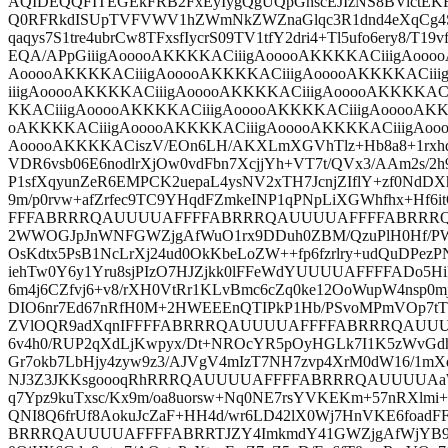
AQIDEQQFITEGEkFRB2FxEyIygQgUQpGhscEJIzNS8BVictE
Q0RFRkdISUpTVFVWV1hZWmNkZWZnaGlqc3R1dnd4eXqCg4SFh
qaqys7S1tre4ubrCw8TFxsfIycrS09TV1tfY2dri4+Tl5ufo6ery8/T
EQA/APpGiiigAooooAKKKKACiiigAooooAKKKKACiiigAooo
AooooAKKKKACiiigAooooAKKKKACiiigAooooAKKKKACii
iiigAooooAKKKKACiiigAooooAKKKKACiiigAooooAKKKKAC
KKACiiigAooooAKKKKACiiigAooooAKKKKACiiigAooooAKK
oAKKKKACiiigAooooAKKKKACiiigAooooAKKKKACiiigAoo
AooooAKKKKACiszV/EOn6LH/AKXLmXGVhTlz+Hb8a8+1rxhqGr
VDR6vsb06E6nodlrXjOw0vdFbn7XcjjYh+VT7t/QVx3/AAm2s/2h
P1sfXqyunZeR6EMPCK2uepaL4ysNV2xTH7JcnjZIflY+zf0NdDX
9m/p0rvw+afZrfec9TC9YHqdFZmkeINP1qPNpLiXGWhfhx+Hf6it
FFFABRRRQAUUUUAFFFFABRRRQAUUUUAFFFFABRRR
2WWOGJpJnWNFGWZjgAfWuO1rx9DDuh0ZBM/QzuPlH0Hf/PWs
OsKdtx5PsB1NcLrXj24ud0OkKbeLoZW++fp6fzrlry+udQuDPez
iehTw0Y6y1Yru8sjPIzO7HJZjkk0lFFeWdYUUUUAFFFFADo5H
6m4j6CZfvj6+v8/rXH0VtRr1KLvBmc6cZq0ke12OoWupW4nsp0m
DIO6nr7Ed67nRfH0M+2HWEEEnQTIPkP1Hb/PSvoMPmVOp7tT
ZVlOQR9adXqnIFFFFABRRRQAUUUUAFFFFABRRRQAU
6v4h0/RUP2qXdLjKwpyx/Dt+NROcYR5pOyHGLk7I1K5zWvGdhp
Gr7okb7LbHjy4zyw9z3/AJVgV4mIzT7NH7zvp4XrM0dW16/1mX
NJ3Z3JKKsgoooqRhRRRQAUUUUAFFFFABRRRQAUUUUAaWk
q7Ypz9kuTxsc/Kx9m/oa8uorsw+Nq0NE7rsYVKEKm+57nRXlmi
QNI8Q6frUf8AokuJcZaF+HH4d/wr6LD42lX0Wj7HnVKE6fo
BRRRQAUUUUAFFFFABRRTJZY4ImkmdY41GWZjgAfWjYB9V