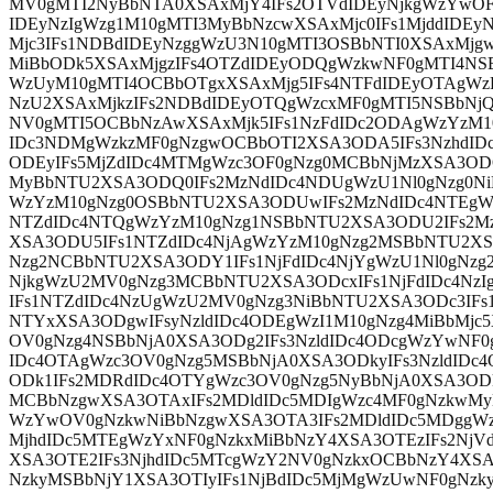
MV0gMTI2NyBbNTA0XSAxMjY4IFs2OTVdIDEyNjkgWzYwOF0
IDEyNzIgWzg1M10gMTI3MyBbNzcwXSAxMjc0IFs1MjddIDEy
Mjc3IFs1NDBdIDEyNzggWzU3N10gMTI3OSBbNTI0XSAxMjg
MiBbODk5XSAxMjgzIFs4OTZdIDEyODQgWzkwNF0gMTI4NS
WzUyM10gMTI4OCBbOTgxXSAxMjg5IFs4NTFdIDEyOTAgWz
NzU2XSAxMjkzIFs2NDBdIDEyOTQgWzcxMF0gMTI5NSBbNjQ
NV0gMTI5OCBbNzAwXSAxMjk5IFs1NzFdIDc2ODAgWzYzM
IDc3NDMgWzkzMF0gNzgwOCBbOTI2XSA3ODA5IFs3NzhdID
ODEyIFs5MjZdIDc4MTMgWzc3OF0gNzg0MCBbNjMzXSA3ODQ
MyBbNTU2XSA3ODQ0IFs2MzNdIDc4NDUgWzU1Nl0gNzg0Ni
WzYzM10gNzg0OSBbNTU2XSA3ODUwIFs2MzNdIDc4NTEgWz
NTZdIDc4NTQgWzYzM10gNzg1NSBbNTU2XSA3ODU2IFs2Mz
XSA3ODU5IFs1NTZdIDc4NjAgWzYzM10gNzg2MSBbNTU2XS
Nzg2NCBbNTU2XSA3ODY1IFs1NjFdIDc4NjYgWzU1Nl0gNzg
NjkgWzU2MV0gNzg3MCBbNTU2XSA3ODcxIFs1NjFdIDc4Nz
IFs1NTZdIDc4NzUgWzU2MV0gNzg3NiBbNTU2XSA3ODc3IFs1
NTYxXSA3ODgwIFsyNzldIDc4ODEgWzI1M10gNzg4MiBbMjc
OV0gNzg4NSBbNjA0XSA3ODg2IFs3NzldIDc4ODcgWzYwNF0
IDc4OTAgWzc3OV0gNzg5MSBbNjA0XSA3ODkyIFs3NzldID
ODk1IFs2MDRdIDc4OTYgWzc3OV0gNzg5NyBbNjA0XSA3OD
MCBbNzgwXSA3OTAxIFs2MDldIDc5MDIgWzc4MF0gNzkwMy
WzYwOV0gNzkwNiBbNzgwXSA3OTA3IFs2MDldIDc5MDggWz
MjhdIDc5MTEgWzYxNF0gNzkxMiBbNzY4XSA3OTEzIFs2NjV
XSA3OTE2IFs3NjhdIDc5MTcgWzY2NV0gNzkxOCBbNzY4XSA
NzkyMSBbNjY1XSA3OTIyIFs1NjBdIDc5MjMgWzUwNF0gNzk