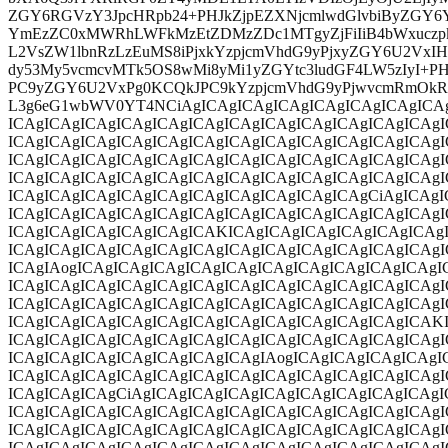
ZGY6RGVzY3JpcHRpb24+PHJkZjpEZXNjcmlwdGlvbiByZG
YmEzZC0xMWRhLWFkMzEtZDMzZDc1MTgyZjFiIiB4bWxuczpk
L2VsZW1lbnRzLzEuMS8iPjxkYzpjcmVhdG9yPjxyZGY6U2VxIHh
dy53My5vcmcvMTk5OS8wMi8yMi1yZGYtc3ludGF4LW5zIyI+PH
PC9yZGY6U2VxPg0KCQkJPC9kYzpjcmVhdG9yPjwvcmRmOkRl
L3g6eG1wbWV0YT4NCiAgICAgICAgICAgICAgICAgICAgICA
ICAgICAgICAgICAgICAgICAgICAgICAgICAgICAgICAgICAg
ICAgICAgICAgICAgICAgICAgICAgICAgICAgICAgICAgICAg
ICAgICAgICAgICAgICAgICAgICAgICAgICAgICAgICAgICAgI
ICAgICAgICAgICAgICAgICAgICAgICAgICAgICAgICAgICAg
ICAgICAgICAgICAgICAgICAgICAgICAgICAgICAgCiAgICAg
ICAgICAgICAgICAgICAgICAgICAgICAgICAgICAgICAgICAg
ICAgICAgICAgICAgICAgICAKICAgICAgICAgICAgICAgICAg
ICAgICAgICAgICAgICAgICAgICAgICAgICAgICAgICAgICAg
ICAgIAogICAgICAgICAgICAgICAgICAgICAgICAgICAgICAgI
ICAgICAgICAgICAgICAgICAgICAgICAgICAgICAgICAgICAg
ICAgICAgICAgICAgICAgICAgICAgICAgICAgICAgICAgICAg
ICAgICAgICAgICAgICAgICAgICAgICAgICAgICAgICAgICAK
ICAgICAgICAgICAgICAgICAgICAgICAgICAgICAgICAgICAg
ICAgICAgICAgICAgICAgICAgICAgIAogICAgICAgICAgICAgI
ICAgICAgICAgICAgICAgICAgICAgICAgICAgICAgICAgICAg
ICAgICAgICAgCiAgICAgICAgICAgICAgICAgICAgICAgICAg
ICAgICAgICAgICAgICAgICAgICAgICAgICAgICAgICAgICAg
ICAgICAgICAgICAgICAgICAgICAgICAgICAgICAgICAgICAg
ICAgICAgICAgICAgICAgICAgICAgICAgICAgICAgICAgICAgI