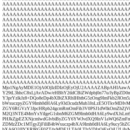
AAAAAAAAAAAAAAAAAAAAAAAAAAAAAAAAAAAA
AAAAAAAAAAAAAAAAAAAAAAAAAAAAAAAAAAAA
AAAAAAAAAAAAAAAAAAAAAAAAAAAAAAAAAAAA
AAAAAAAAAAAAAAAAAAAAAAAAAAAAAAAAAAAA
AAAAAAAAAAAAAAAAAAAAAAAAAAAAAAAAAAAA
AAAAAAAAAAAAAAAAAAAAAAAAAAAAAAAAAAAA
AAAAAAAAAAAAAAAAAAAAAAAAAAAAAAAAAAAA
AAAAAAAAAAAAAAAAAAAAAAAAAAAAAAAAAAAA
AAAAAAAAAAAAAAAAAAAAAAAAAAAAAAAAAAAA
AAAAAAAAAAAAAAAAAAAAAAAAAAAAAAAAAAAA
AAAAAAAAAAAAAAAAAAAAAAAAAAAAAAAAAAAA
AAAAAAAAAAAAAAAAAAAAAAAAAAAAAAAAAAAA
AAAAAAAAAAAAAAAAAAAAAAAAAAAAAAAAAAAA
AAAAAAAAAAAAAAAAAAAAAAAAAAAAAAAAAAAA
AAAAAAAAAAAAAAAAAAAAAAAAAAAAAAAAAAAA
AAAAAAAAAAAAAAAAAAAAAAAAAAAAAAAAAAAAAA
Mjo1NgAyMDE1OjA0OjIzIDIzOjEyOjU2AAAAZABpAHIAaw
Y29tL3hhcC8xLjAvADw/eHBhY2tldCBiZWdpbj0n77u/JyBpZ
Y3prYzlkJz8+DQo8eDp4bXBtZXRhIHhtbG5zOng9ImFkb2JlOm5
bWxuczpyZGY9Imh0dHA6Ly93d3cudzMub3JnLzE5OTkvMDIvM
ZGY6RGVzY3JpcHRpb24gcmRmOmFib3V0PSJ1dWlkOmZhZj
M2Q3NTE4MmYxYiIgeG1sbnM6ZGM9Imh0dHA6Ly9wdXJsLm9y
PHJkZjpEZXNjcmlwdGlvbiByZGY6YWJvdXQ9InV1aWQ6Zm
ZDMzZDc1MTgyZjFiIiB4bWxuczp4bXA9Imh0dHA6Ly9ucy5hZG
bXA6Q3JlYXRlRGF0ZT4yMDE1LTA0LTIzVDIzOjEyOjU2Lj