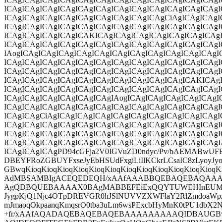
ICAgICAgICAgICAgICAgICAgICAgICAgICAgICAgICAgICAg
ICAgICAgICAgICAgICAgICAgICAgICAgICAgCiAgICAgICAg
ICAgICAgICAgICAgICAgICAgICAgICAgICAgICAgICAgICAg
ICAgICAgICAgICAgICAKICAgICAgICAgICAgICAgICAgICAg
ICAgICAgICAgICAgICAgICAgICAgICAgICAgICAgICAgICAg
IAogICAgICAgICAgICAgICAgICAgICAgICAgICAgICAgICAgI
ICAgICAgICAgICAgICAgICAgICAgICAgICAgICAgICAgICAg
ICAgICAgICAgICAgICAgICAgICAgICAgICAgICAgICAgICAg
ICAgICAgICAgICAgICAgICAgICAgICAgICAgICAgICAKICAg
ICAgICAgICAgICAgICAgICAgICAgICAgICAgICAgICAgICAg
ICAgICAgICAgICAgICAgICAgIAogICAgICAgICAgICAgICAgI
ICAgICAgICAgICAgICAgICAgICAgICAgICAgICAgICAgICAg
ICAgICAgCiAgICAgICAgICAgICAgICAgICAgICAgICAgICAg
ICAgICAgICAgICAgICAgICAgICAgICAgICAgICAgICAgICAg
ICAgICAgICAgICAgICAgICAgICAgICAgICAgICAgICAgICAg
ICAgICAgICAgICAgICAgICAgICAgICAgICAgICAgICAgICAgI
ICAgICAgICAgPD94cGFja2V0IGVuZD0ndyc/Pv/bAEMABw
DBEYFRoZGBUYFxseJyEbHSUdFxgiLiIlKCkrLCsaIC8zLyoyJ
GBwqKioqKioqKioqKioqKioqKioqKioqKioqKioqKioqKioqKioqK
AdMBSAMBIgACEQEDEQH/xAAfAAABBQEBAQEBAQAA
AgQDBQUEBAAAAX0BAgMABBEFEiExQQYTUWEHInEUMo
JygpKjQ1Njc4OTpDREVGR0hJSlNUVVZXWFlaY2RlZmdoaWp
mJmaoqOkpaanqKmqsrO0tba3uLm6wsPExcbHyMnK0tPU1dbX2Nn
+fr/xAAfAQADAQEBAQEBAQEBAAAAAAAAAQIDBAUGBw