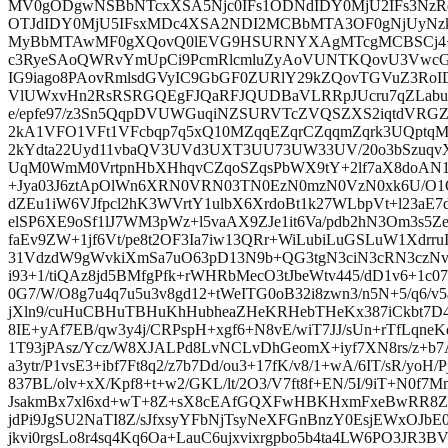
MV0gODgwNSBbNTcxXSA5Njc0IFs1ODNdIDY0MjU2IFs3NzRd
OTJdIDY0MjU5IFsxMDc4XSA2NDI2MCBbMTA3OF0gNjUyN
MyBbMTAwMF0gXQovQ0lEVG9HSURNYXAgMTcgMCBSCj4+C
c3RyeSAoQWRvYmUpCi9PcmRlcmluZyAoVUNTKQovU3VwcG
IG9iago8PAovRmlsdGVyIC9GbGF0ZURlY29kZQovTGVuZ3RoI
VlUWxvHn2RsRSRGQEgFJQaRFJQUDBaVLRRpJUcru7qZLabu7
e/epfe97/z3Sn5QqpDVUWGuqiNZSURVTcZVQSZXS2iqtdVRGZ
2kA1VFO1VFt1VFcbqp7q5xQ10MZqqEZqrCZqqmZqrk3UQptqM2
2kYdta22Uyd11vbaQV3UVd3UXT3UU73UW33UV/20o3bSzuqv
UqM0WmM0VrtpnHbXHhqvCZqoSZqsPbWX9tY+2lf7aX8doAN1
+Jya03J6ztApOlWn6XRN0VRN03TN0EzN0mzN0VzN0xk6U/O1
dZEu1iW6VJfpcl2hK3WVrtY1ulbX6XrdoBt1k27WLbpVt+l23aE7d
elSP6XE9oSf1lJ7WM3pWz+l5vaAX9ZJe1it6Va/pdb2hN3Om3s5Zej
faEv9ZW+1jf6Vt/pe8t2OF3Ia7iw13QRr+WiLubiLuGSLuW1Xdrr
31VdzdW9gWvkiXmSa7uO63pD13N9b+QG3tgN3ciN3cRN3czNvY
i93+1/tiQAz8jd5BMfgPfk+rWHRbMecO3tJbeWtv445/dD1v6+1c
0G7/W/O8g7u4q7u5u3v8gd12+tWeITG0oB32i8zwn3/n5N+5/q6/v5a
jXln9/cuHuCBHuTBHuKhHubheaZHeKRHebTHeKx387iCkbt7D4/
8IE+yAf7EB/qw3y4j/CRPspH+xgf6+N8vE/wiT7JJ/sUn+rTfLqne
1T93jPAsz/Ycz/W8XJALPd8LvNCLvDhGeomX+iyf7XN8rs/z+b7A
a3ytr/P1vsE3+ibf7Ft8q2/z7b7Dd/ou3+17fK/v8/1+wA/6IT/sR/yoH/Pj
837BL/olv+xX/Kpf8+t+w2/GKL/lt/2O3/V7ft8f+EN/5I/9iT+N0f7
JsakmBx7xl6xd+wT+8Z+sX8cEAfGQXFwHBKHxmFxeBwRR8Z
jdPi9JgSU2NaTI8Z/sJfxsyYFbNjTsyNeXFGnBnzY0EsjEWxOJbE
jkvi0rgsLo8r4sq4Kq6Oa+LauC6ujxvixrgpbo5b4ta4LW6PO3JR