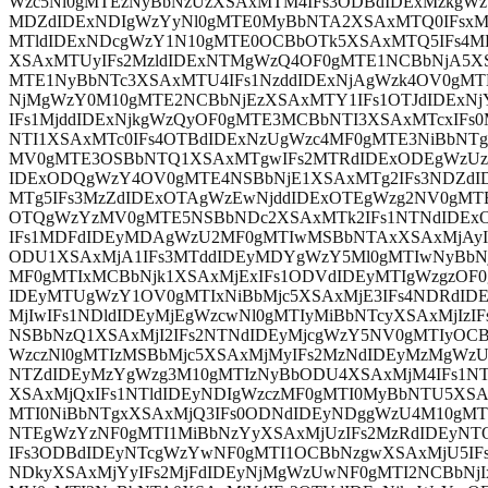
Wzc5Nl0gMTEzNyBbNzUzXSAxMTM4IFs3ODBdIDExMzkgW
MDZdIDExNDIgWzYyNl0gMTE0MyBbNTA2XSAxMTQ0IFsxM
MTldIDExNDcgWzY1N10gMTE0OCBbOTk5XSAxMTQ5IFs4M
XSAxMTUyIFs2MzldIDExNTMgWzQ4OF0gMTE1NCBbNjA5X
MTE1NyBbNTc3XSAxMTU4IFs1NzddIDExNjAgWzk4OV0gMT
NjMgWzY0M10gMTE2NCBbNjEzXSAxMTY1IFs1OTJdIDExN
IFs1MjddIDExNjkgWzQyOF0gMTE3MCBbNTI3XSAxMTcxIFs0
NTI1XSAxMTc0IFs4OTBdIDExNzUgWzc4MF0gMTE3NiBbNTg
MV0gMTE3OSBbNTQ1XSAxMTgwIFs2MTRdIDExODEgWzUzM
IDExODQgWzY4OV0gMTE4NSBbNjE1XSAxMTg2IFs3NDZd
MTg5IFs3MzZdIDExOTAgWzEwNjddIDExOTEgWzg2NV0gMTE
OTQgWzYzMV0gMTE5NSBbNDc2XSAxMTk2IFs1NTNdIDEx
IFs1MDFdIDEyMDAgWzU2MF0gMTIwMSBbNTAxXSAxMjAyI
ODU1XSAxMjA1IFs3MTddIDEyMDYgWzY5Ml0gMTIwNyBbN
MF0gMTIxMCBbNjk1XSAxMjExIFs1ODVdIDEyMTIgWzgzOF0
IDEyMTUgWzY1OV0gMTIxNiBbMjc5XSAxMjE3IFs4NDRdIDE
MjIwIFs1NDldIDEyMjEgWzcwNl0gMTIyMiBbNTcyXSAxMjIzI
NSBbNzQ1XSAxMjI2IFs2NTNdIDEyMjcgWzY5NV0gMTIyOCB
WzczNl0gMTIzMSBbMjc5XSAxMjMyIFs2MzNdIDEyMzMgWzU
NTZdIDEyMzYgWzg3M10gMTIzNyBbODU4XSAxMjM4IFs1N
XSAxMjQxIFs1NTldIDEyNDIgWzczMF0gMTI0MyBbNTU5XSA
MTI0NiBbNTgxXSAxMjQ3IFs0ODNdIDEyNDggWzU4M10gMTI
NTEgWzYzNF0gMTI1MiBbNzYyXSAxMjUzIFs2MzRdIDEyNT
IFs3ODBdIDEyNTcgWzYwNF0gMTI1OCBbNzgwXSAxMjU5IF
NDkyXSAxMjYyIFs2MjFdIDEyNjMgWzUwNF0gMTI2NCBbNjI