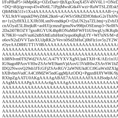
I/FoPBaP5+J4Mp6Kp+OZeDaei+fjhXgxXoqX45V4NV6L1+ONeD
+DQ+i8/ji/gyvoqv45v4Nr6L71PpjMwslGtk4Vwzi+RaWTSLZfE
QlbMSlk511v1Xx4AAAAAAAAAAAAAAAAAAAAAAAB+j+gb/Vbb
VXL9rJrVsnpukDWyZtbK2lkn6+aGWS/r50bZIDfOhtkoG2eTbJrNs
m+1yi2yfHXLLXJJb59LsmNvmdtkpO+f2uUN2ya7ZLbtnj+yZvbJ3
cnAOyaE5LIfnrjkiR+aoHJ1jcmzuFgrnuNw998jxOSEnrup3+NeI
2Da2i07ROZY7gxoRGYUK4hpRONaMIrFWFI1iUbwgUyJKRqllo
K79KH+vndVsui62idbSJttEufnHmOyqsol0qRqUfY+Wf7nNS/M+d
o6ovN2uDVVTaivXUiJpRK2r/Vev/s0SdZbHuCj0bFlz1ov5y2Y2W
rOyeAAD8HUTT1V0BAAAAAAAAAAAAAAAAAAAAAA
AAAAAAAAAAAAAAAAAAAAAAAAAAAAAAAAAAAA
AAAAAAAAAAAAAAAAAAAAAAAAAAAAAAAAAAAAA
b3l8NIvm0T92Wd2VAACA/47YYXVXgNUjukTXH+K/AEr1n1
IG9iago8PAovVHlwZSAvWE9iamVjdAovU3VidHlwZSAvSW1
IDQ2NwovQ29sb3JTcGFjZSAvRGV2aWNlUkdCCi9GaWx0ZXIg
bXBvbmVudCA4Ci9MZW5ndGggMjAzODQ+PgpzdHJlYW0K/9
RXhpZgAATU0AKgAAAAgABAE7AAIAAAAFAAAISodpA
AAgMAAAAPgAAAAAc6gAAAAgAAAAAAAAAAAAAA
AAAAAAAAAAAAAAAAAAAAAAAAAAAAAAAAAAAA
AAAAAAAAAAAAAAAAAAAAAAAAAAAAAAAAAAAA
AAAAAAAAAAAAAAAAAAAAAAAAAAAAAAAAAAAA
AAAAAAAAAAAAAAAAAAAAAAAAAAAAAAAAAAAA
AAAAAAAAAAAAAAAAAAAAAAAAAAAAAAAAAAAA
AAAAAAAAAAAAAAAAAAAAAAAAAAAAAAAAAAAA
AAAAAAAAAAAAAAAAAAAAAAAAAAAAAAAAAAAA