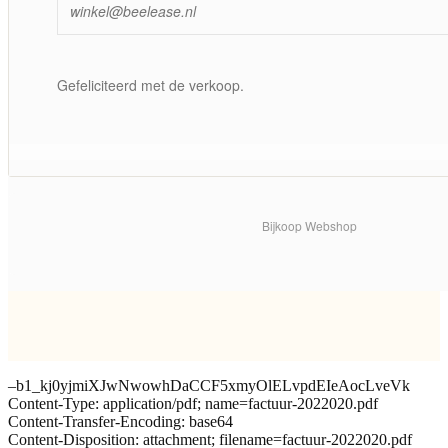
winkel@beelease.nl
Gefeliciteerd met de verkoop.
Bijkoop Webshop
–b1_kj0yjmiXJwNwowhDaCCF5xmyOlELvpdEIeAocLveVk
Content-Type: application/pdf; name=factuur-2022020.pdf
Content-Transfer-Encoding: base64
Content-Disposition: attachment; filename=factuur-2022020.pdf