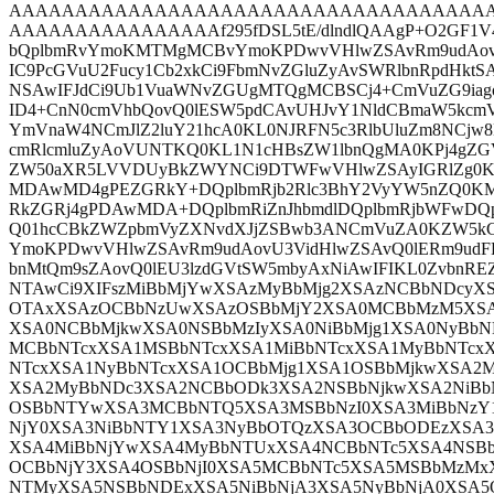
AAAAAAAAAAAAAAAAAAAAAAAAAAAAAAAAAAAA
AAAAAAAAAAAAAAAAf295fDSL5tE/dlndlQAAgP+O2GF1V
bQplbmRvYmoKMTMgMCBvYmoKPDwvVHlwZSAvRm9udAovU
IC9PcGVuU2Fucy1Cb2xkCi9FbmNvZGluZyAvSWRlbnRpdHktS
NSAwIFJdCi9Ub1VuaWNvZGUgMTQgMCBSCj4+CmVuZG9iag
ID4+CnN0cmVhbQovQ0lESW5pdCAvUHJvY1NldCBmaW5kcm
YmVnaW4NCmJlZ2luY21hcA0KL0NJRFN5c3RlbUluZm8NCjw8L
cmRlcmluZyAoVUNTKQ0KL1N1cHBsZW1lbnQgMA0KPj4gZGV
ZW50aXR5LVVDUyBkZWYNCi9DTWFwVHlwZSAyIGRlZg0KM
MDAwMD4gPEZGRkY+DQplbmRjb2Rlc3BhY2VyYW5nZQ0K
RkZGRj4gPDAwMDA+DQplbmRiZnJhbmdlDQplbmRjbWFwDQ
Q01hcCBkZWZpbmVyZXNvdXJjZSBwb3ANCmVuZA0KZW5k
YmoKPDwvVHlwZSAvRm9udAovU3VidHlwZSAvQ0lERm9udFR
bnMtQm9sZAovQ0lEU3lzdGVtSW5mbyAxNiAwIFIKL0ZvbnREZ
NTAwCi9XIFszMiBbMjYwXSAzMyBbMjg2XSAzNCBbNDcyX
OTAxXSAzOCBbNzUwXSAzOSBbMjY2XSA0MCBbMzM5XSA
XSA0NCBbMjkwXSA0NSBbMzIyXSA0NiBbMjg1XSA0NyBb
MCBbNTcxXSA1MSBbNTcxXSA1MiBbNTcxXSA1MyBbNTcxX
NTcxXSA1NyBbNTcxXSA1OCBbMjg1XSA1OSBbMjkwXSA2M
XSA2MyBbNDc3XSA2NCBbODk3XSA2NSBbNjkwXSA2NiBb
OSBbNTYwXSA3MCBbNTQ5XSA3MSBbNzI0XSA3MiBbNzY
NjY0XSA3NiBbNTY1XSA3NyBbOTQzXSA3OCBbODEzXSA3
XSA4MiBbNjYwXSA4MyBbNTUxXSA4NCBbNTc5XSA4NSBb
OCBbNjY3XSA4OSBbNjI0XSA5MCBbNTc5XSA5MSBbMzM
NTMyXSA5NSBbNDExXSA5NiBbNjA3XSA5NyBbNjA0XSA