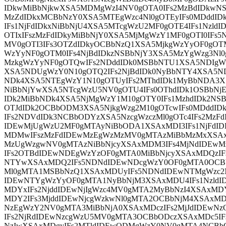
IDkwMiBbNjkwXSA5MDMgWzI4NV0gOTA0IFs2MzBdIDkwN
MzZdIDkxMCBbNzY0XSA5MTEgWzc4Nl0gOTEyIFs0MDddI
IFs1NjFdIDkxNiBbNjU4XSA5MTcgWzU2MF0gOTE4IFs1Nzld
OTIxIFszMzFdIDkyMiBbNjY0XSA5MjMgWzY1MF0gOTI0IFs
MV0gOTI3IFs3OTZdIDkyOCBbNzQ1XSA5MjkgWzYyOF0gOT
WzYyNF0gOTM0IFs4NjBdIDkzNSBbNjY3XSA5MzYgWzg3Nl
MzkgWzYyNF0gOTQwIFs2NDddIDk0MSBbNTU1XSA5NDIgWz
XSA5NDUgWzY0N10gOTQ2IFs2NjBdIDk0NyBbNTY4XSA5N
NDk4XSA5NTEgWzY1N10gOTUyIFs2MThdIDk1MyBbNDA3X
NiBbNjYwXSA5NTcgWzU5NV0gOTU4IFs0OThdIDk1OSBbNj
IDk2MiBbNDk4XSA5NjMgWzY1M10gOTY0IFs1MzhdIDk2NSB
OTJdIDk2OCBbODM3XSA5NjkgWzg2M10gOTcwIFs0MDddID
IFs2NDVdIDk3NCBbODYzXSA5NzcgWzczMl0gOTc4IFs2MzFd
IDEwMjUgWzU2MF0gMTAyNiBbODA1XSAxMDI3IFs1NjFdI
MDMwIFszMzFdIDEwMzEgWzMzMV0gMTAzMiBbMzMxXSAx
MzUgWzgwNV0gMTAzNiBbNjcyXSAxMDM3IFs4MjNdIDEw
IFs2OTBdIDEwNDEgWzYzOF0gMTA0MiBbNjcyXSAxMDQzIF
NTYwXSAxMDQ2IFs5NDNdIDEwNDcgWzY0OF0gMTA0OCBb
Ml0gMTA1MSBbNzQ1XSAxMDUyIFs5NDNdIDEwNTMgWzc2
IDEwNTYgWzYyOF0gMTA1NyBbNjM3XSAxMDU4IFs1Nzld
MDYxIFs2NjddIDEwNjIgWzc4MV0gMTA2MyBbNzI4XSAxMD
MDY2IFs3MjddIDEwNjcgWzkwNl0gMTA2OCBbNjM4XSAxMD
NzEgWzY2NV0gMTA3MiBbNjA0XSAxMDczIFs2MjJdIDEwN
IFs2NjRdIDEwNzcgWzU5MV0gMTA3OCBbODczXSAxMDc5I
NzIwXSAxMDgyIFs2MTldIDEwODMgWzY0NV0gMTA4NCBb