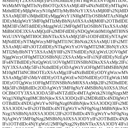
MSBbNjY2XSAxMjEyIFs5NDhdIDEyMTMgWzcxNV0gMTIxN
WzMzMV0gMTIxNyBbOTQzXSAxMjE4IFs4NzNdIDEyMTkgWz
MzhdIDEyMjIgWzcyN10gMTIyMyBbNzY1XSAxMjI0IFs2NjJdI
XSAxMjI3IFs3MjhdIDEyMjggWzY1Nl0gMTIyOSBbMTAzNl0g
IDEyMzIgWzY5MF0gMTIzMyBbNjA0XSAxMjM0IFs2OTBdID
MjM3IFs5MTddIDEyMzggWzU2MF0gMTIzOSBbNTkxXSAxM
MiBbODE3XSAxMjQzIFs2MDFdIDEyNDQgWzk0M10gMTI0NS
WzU1NV0gMTI0OCBbNTkxXSAxMjQ5IFs1ODFdIDEyNTAgWz
MjNdIDEyNTMgWzcyMF0gMTI1NCBbNzk2XSAxMjU1IFs2MTl
XSAxMjU4IFs3OTZdIDEyNTkgWzYxOV0gMTI2MCBbNjYzXSA
MTI2MyBbNTY5XSAxMjY0IFs2NTNdIDEyNjUgWzU2OV0gMTI
NjggWzcyOF0gMTI2OSBbNjU2XSAxMjcwIFs1NjFdIDEyNzE
IFs4NTBdIDEyNzQgWzU1OV0gMTI3NSBbNDkxXSAxMjc2IFs
NjY3XSAxMjc5IFs1NzhdIDEyODAgWzYzOF0gMTI4MSBbNjM
M10gMTI4NCBbOTEzXSAxMjg1IFs4NzBdIDEyODYgWzcwMV
XSAxMjg5IFs5MzVdIDEyOTAgWzEwNDNdIDEyOTEgWzk1Ml
IDEyOTQgWzc1OF0gMTI5NSBbNzM0XSAxMjk2IFs2NDhdID
Mjk5IFs3MjRdIDc2ODAgWzY5MF0gNzY4MSBbNjA0XSA3Nz
OCBbOTY3XSA3ODA5IFs4NTZdIDc4MTAgWzk2N10gNzgxM
Wzg1Nl0gNzg0MCBbNjkwXSA3ODQxIFs2MDRdIDc4NDIgWz
OTBdIDc4NDUgWzYwNF0gNzg0NiBbNjkwXSA3ODQ3IFs2M
XSA3ODUwIFs2OTBdIDc4NTEgWzYwNF0gNzg1MiBbNjkwX
Nzg1NSBbNjA0XSA3ODU2IFs2OTBdIDc4NTcgWzYwNF0gNz
NjAgWzY5MF0gNzg2MSBbNjA0XSA3ODYyIFs2OTBdIDc4
IFs1OTFdIDc4NjYgWzU2MF0gNzg2NyBbNTkxXSA3ODY4IFs