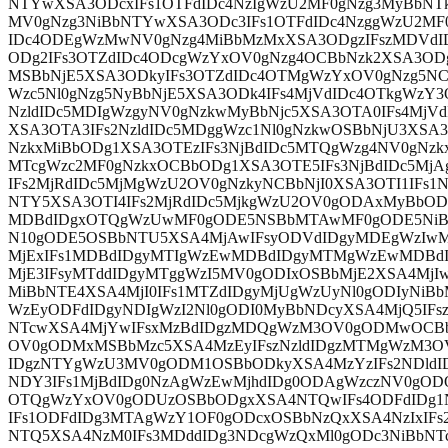
NTYwXSA3ODcxIFs1OTFdIDc4NzIgWzU2MF0gNzg3MyBbNTk
MV0gNzg3NiBbNTYwXSA3ODc3IFs1OTFdIDc4NzggWzU2MF
IDc4ODEgWzMwNV0gNzg4MiBbMzMxXSA3ODgzIFszMDVdID
ODg2IFs3OTZdIDc4ODcgWzYxOV0gNzg4OCBbNzk2XSA3ODg5
MSBbNjE5XSA3ODkyIFs3OTZdIDc4OTMgWzYxOV0gNzg5NC
Wzc5Nl0gNzg5NyBbNjE5XSA3ODk4IFs4MjVdIDc4OTkgWzY
NzldIDc5MDIgWzgyNV0gNzkwMyBbNjc5XSA3OTA0IFs4MjV
XSA3OTA3IFs2NzldIDc5MDggWzc1Nl0gNzkwOSBbNjU3XSA
NzkxMiBbODg1XSA3OTEzIFs3NjBdIDc5MTQgWzg4NV0gNz
MTcgWzc2MF0gNzkxOCBbODg1XSA3OTE5IFs3NjBdIDc5Mj
IFs2MjRdIDc5MjMgWzU2OV0gNzkyNCBbNjI0XSA3OTI1IFs1N
NTY5XSA3OTI4IFs2MjRdIDc5MjkgWzU2OV0gODAxMyBbO
MDBdIDgxOTQgWzUwMF0gODE5NSBbMTAwMF0gODE5NiBb
N10gODE5OSBbNTU5XSA4MjAwIFsyODVdIDgyMDEgWzIw
MjExIFs1MDBdIDgyMTIgWzEwMDBdIDgyMTMgWzEwMDBd
MjE3IFsyMTddIDgyMTggWzI5MV0gODIxOSBbMjE2XSA4MjI
MiBbNTE4XSA4MjI0IFs1MTZdIDgyMjUgWzUyNl0gODIyNiB
WzEyODFdIDgyNDIgWzI2Nl0gODI0MyBbNDcyXSA4MjQ5IFs
NTcwXSA4MjYwIFsxMzBdIDgzMDQgWzM3OV0gODMwOCBbM
OV0gODMxMSBbMzc5XSA4MzEyIFszNzldIDgzMTMgWzM3O
IDgzNTYgWzU3MV0gODM1OSBbODkyXSA4MzYzIFs2NDldI
NDY3IFs1MjBdIDg0NzAgWzEwMjhdIDg0ODAgWzczNV0gOD
OTQgWzYxOV0gODUzOSBbODgxXSA4NTQwIFs4ODFdIDg1
IFs1ODFdIDg3MTAgWzY1OF0gODcxOSBbNzQxXSA4NzIxIFs
NTQ5XSA4NzM0IFs3MDddIDg3NDcgWzQxMl0gODc3NiBbNT