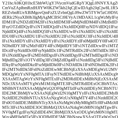
Y21hcA0KQ01hcE5hbWUgY3VycmVudGRpY3QgL0NNYXAgZ
CmVuZAplbmRzdHJlYW0KZW5kb2JqCjEwIDAgb2JqCjw8L1R
REZvbnRUeXBlMgovQmFzZUZvbnQgL09wZW5TYW5zCi9DS
dERlc2NyaXB0b3IgMjAgMCBSCi9EVyA1MDAKL1cgWzMyIFsy
IDM1IFs2NDZdIDM2IFs1NzJdIDM3IFs4MjNdIDM4IFs3MzBdI
IFsyOTZdIDQyIFs1NTJdIDQzIFs1NzJdIDQ0IFsyNDVdIDQ1IFsz
NjddIDQ4IFs1NzJdIDQ5IFs1NzJdIDUwIFs1NzJdIDUxIFs1NzJdI
IDU0IFs1NzJdIDU1IFs1NzJdIDU2IFs1NzJdIDU3IFs1NzJdIDU4
IFs1NzJdIDYxIFs1NzJdIDYyIFs1NzJdIDYzIFs0MjldIDY0IFs4O
NDhdIDY3IFs2MzFdIDY4IFs3MjldIDY5IFs1NTZdIDcwIFs1MTZd
IDczIFsyNzldIDc0IFsyNjddIDc1IFs2MTRdIDc2IFs1MTldIDc3I
IFs3NzldIDgwIFs2MDJdIDgxIFs3NzldIDgyIFs2MThdIDgzIFs1ND
MjhdIDg2IFs1OTVdIDg3IFs5MjZdIDg4IFs1NzddIDg5IFs1NjBdID
IDkyIFszNjddIDkzIFszMjldIDk0IFs1NDJdIDk1IFs0NDhdIDk2IF
IFs2MTNdIDk5IFs0NzZdIDEwMCBbNjEzXSAxMDEgWzU2MV
MDQgWzYxNF0gMTA1IFsyNTNdIDEwNiBbMjUzXSAxMDcg
XSAxMTAgWzYxNF0gMTExIFs2MDRdIDExMiBbNjEzXSAxM
NDc3XSAxMTYgWzM1M10gMTE3IFs2MTRdIDExOCBbNTAxX
MSBbNTA0XSAxMjIgWzQ2OF0gMTIzIFszNzldIDEyNCBbNTU
IDE2MCBbMjYwXSAxNjEgWzI2N10gMTYyIFs1NzJdIDE2MyB
NzJdIDE2NiBbNTUxXSAxNjcgWzUxNl0gMTY4IFs1NzddID
IFs0OTddIDE3MiBbNTcyXSAxNzMgWzMyMl0gMTc0IFs4Mz
MTc3IFs1NzJdIDE3OCBbMzQ3XSAxNzkgWzM0N10gMTgwIFs
NV0gMTgzIFsyNjZdIDE4NCBbMjI3XSAxODUgWzM0N10gMT
Wzc4MF0gMTg5IFs3ODBdIDE5MCBbNzgwXSAxOTEgWzQyO