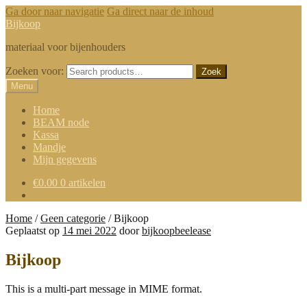
Ga door naar navigatie
Ga direct naar de inhoud
Bijkoop
materiaal voor bijenhouders
Zoeken voor:
Zoek
Menu
Home
BEAM node
Kassa
Mandje
Mijn gegevens
€
0.00
0 artikelen
Home
/
Geen categorie
/
Bijkoop
Geplaatst op
14 mei 2022
door
bijkoopbeelease
Bijkoop
This is a multi-part message in MIME format.